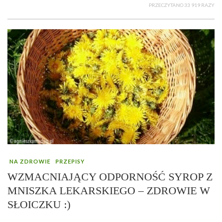
PRZECZYTANO 33 919 RAZY
NA ZDROWIE
PRZEPISY
WZMACNIAJĄCY ODPORNOŚĆ SYROP Z
MNISZKA LEKARSKIEGO – ZDROWIE W
SŁOICZKU :)