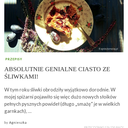
PRZEPISY
ABSOLUTNIE GENIALNE CIASTO ZE
ŚLIWKAMI!
W tym roku śliwki obrodziły wyjątkowo dorodnie. W
mojej spiżarni pojawiło się więc dużo nowych słoików
pełnych pysznych powideł (długo „smażę” je w wielkich
garnkach), …
by
Agnieszka
PRZECZYTANO 176 250 RAZY