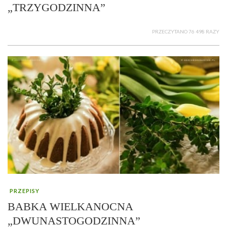
„TRZYGODZINNA”
PRZECZYTANO 76 498 RAZY
PRZEPISY
BABKA WIELKANOCNA
„DWUNASTOGODZINNA”