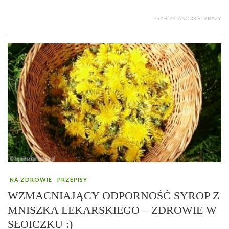
PRZECZYTANO 33 919 RAZY
NA ZDROWIE
PRZEPISY
WZMACNIAJĄCY ODPORNOŚĆ SYROP Z
MNISZKA LEKARSKIEGO – ZDROWIE W
SŁOICZKU :)