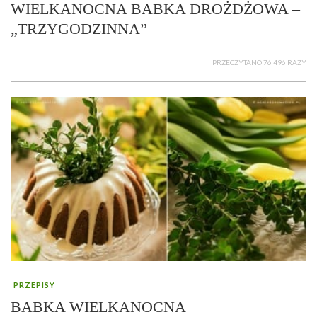
WIELKANOCNA BABKA DROŻDŻOWA –
„TRZYGODZINNA”
PRZECZYTANO 76 496 RAZY
PRZEPISY
BABKA WIELKANOCNA