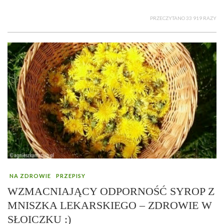
PRZECZYTANO 33 919 RAZY
NA ZDROWIE
PRZEPISY
WZMACNIAJĄCY ODPORNOŚĆ SYROP Z
MNISZKA LEKARSKIEGO – ZDROWIE W
SŁOICZKU :)