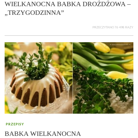
WIELKANOCNA BABKA DROŻDŻOWA –
„TRZYGODZINNA”
PRZECZYTANO 76 498 RAZY
PRZEPISY
BABKA WIELKANOCNA