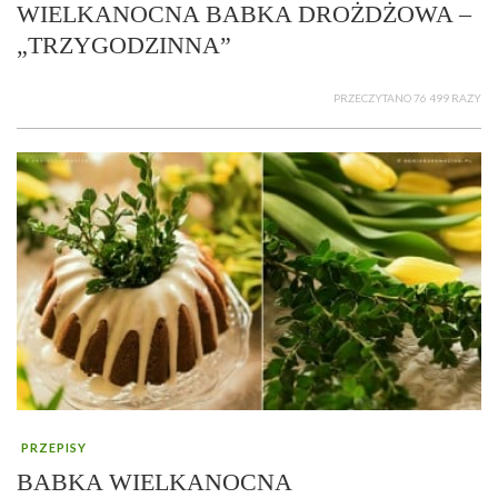
WIELKANOCNA BABKA DROŻDŻOWA –
„TRZYGODZINNA”
PRZECZYTANO 76 499 RAZY
PRZEPISY
BABKA WIELKANOCNA