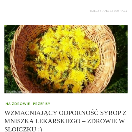
PRZECZYTANO 33 920 RAZY
NA ZDROWIE
PRZEPISY
WZMACNIAJĄCY ODPORNOŚĆ SYROP Z
MNISZKA LEKARSKIEGO – ZDROWIE W
SŁOICZKU :)