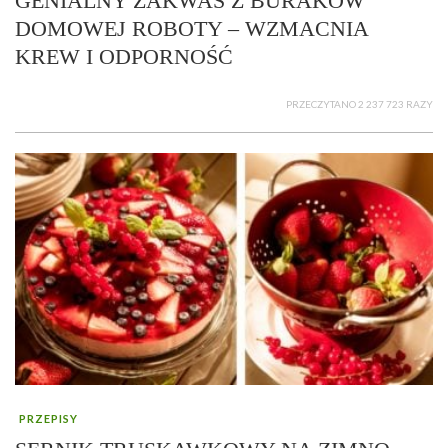
GENIALNY ZAKWAS Z BURAKÓW
DOMOWEJ ROBOTY – WZMACNIA
KREW I ODPORNOŚĆ
PRZECZYTANO 2 237 723 RAZY
PRZEPISY