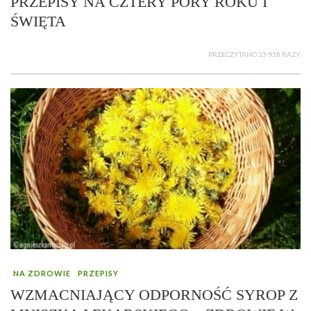
PRZEPISY NA CZTERY PORY ROKU I
ŚWIĘTA
PRZECZYTANO 33 918 RAZY
NA ZDROWIE
PRZEPISY
WZMACNIAJĄCY ODPORNOŚĆ SYROP Z