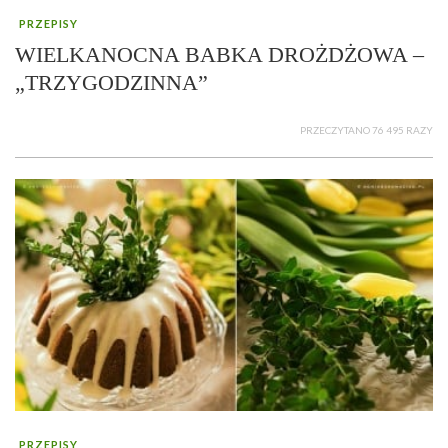
PRZEPISY
WIELKANOCNA BABKA DROŻDŻOWA –
„TRZYGODZINNA”
PRZECZYTANO 76 495 RAZY
PRZEPISY