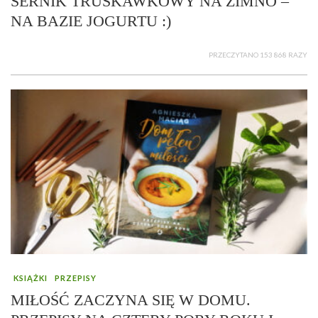
SERNIK TRUSKAWKOWY NA ZIMNO –
NA BAZIE JOGURTU :)
PRZECZYTANO 153 868 RAZY
KSIĄŻKI
PRZEPISY
MIŁOŚĆ ZACZYNA SIĘ W DOMU.