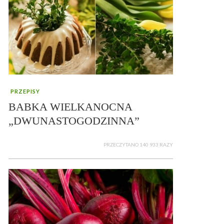
PRZEPISY
BABKA WIELKANOCNA
„DWUNASTOGODZINNA”
PRZECZYTANO 140 933 RAZY