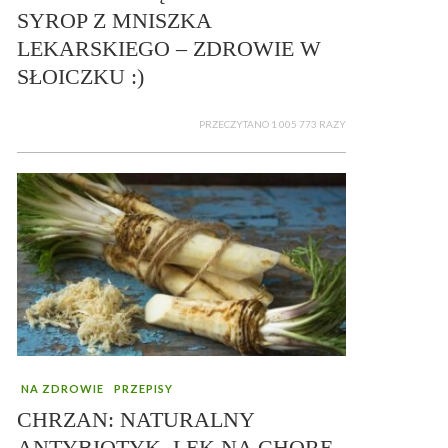
SYROP Z MNISZKA
LEKARSKIEGO – ZDROWIE W
SŁOICZKU :)
PRZECZYTANO 1 005 773 RAZY
NA ZDROWIE
PRZEPISY
CHRZAN: NATURALNY
ANTYBIOTYK, LEK NA CHORE