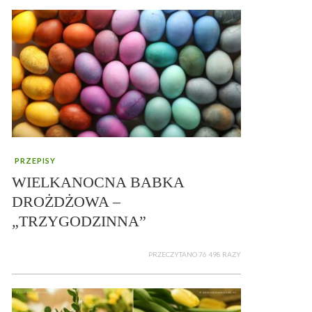
PRZEPISY
WIELKANOCNA BABKA
DROŻDŻOWA –
„TRZYGODZINNA”
PRZECZYTANO 76 498 RAZY