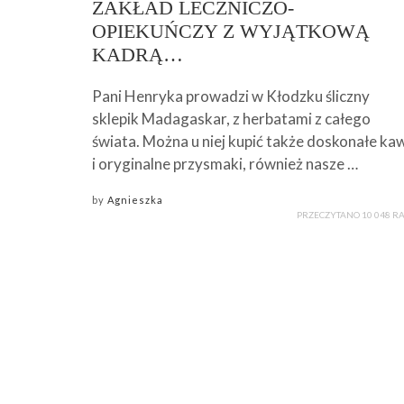
ZAKŁAD LECZNICZO-
OPIEKUŃCZY Z WYJĄTKOWĄ
KADRĄ…
Pani Henryka prowadzi w Kłodzku śliczny
sklepik Madagaskar, z herbatami z całego
świata. Można u niej kupić także doskonałe ka
i oryginalne przysmaki, również nasze …
by
Agnieszka
PRZECZYTANO 10 048 R