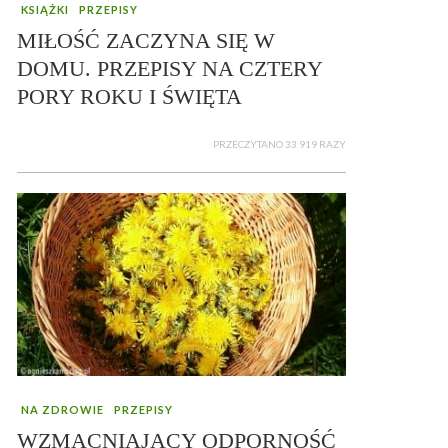
KSIĄŻKI
PRZEPISY
MIŁOŚĆ ZACZYNA SIĘ W
DOMU. PRZEPISY NA CZTERY
PORY ROKU I ŚWIĘTA
PRZECZYTANO 33 919 RAZY
NA ZDROWIE
PRZEPISY
WZMACNIAJĄCY ODPORNOŚĆ