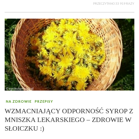
PRZECZYTANO 33 919 RAZY
NA ZDROWIE
PRZEPISY
WZMACNIAJĄCY ODPORNOŚĆ SYROP Z
MNISZKA LEKARSKIEGO – ZDROWIE W
SŁOICZKU :)