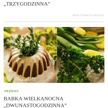
„TRZYGODZINNA”
PRZECZYTANO 76 496 RAZY
PRZEPISY
BABKA WIELKANOCNA
„DWUNASTOGODZINNA”