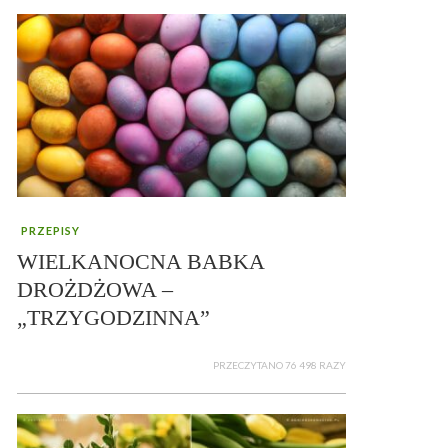
PRZEPISY
WIELKANOCNA BABKA
DROŻDŻOWA –
„TRZYGODZINNA”
PRZECZYTANO 76 498 RAZY