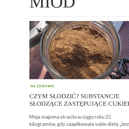
MIÓD
WIELKANOCNA BABKA DROŻDŻOWA –
„PRZEMIANA” PODRÓŻ DO SIŁY I
GENIALNY ZAKWAS Z BURAKÓW DOMOW
AFIRMACJE – TWORZENIE DOBREGO
„TRZYGODZINNA”
WOLNOŚCI :)
ROBOTY – WZMACNIA KREW I ODPORNO
ŻYCIA!
NA ZDROWIE
CZYM SŁODZIĆ? SUBSTANCJE
SŁODZĄCE ZASTĘPUJĄCE CUKIE
Moja znajoma straciła w ciągu roku 25
kilogramów, gdy zaaplikowała sobie dietę „bez