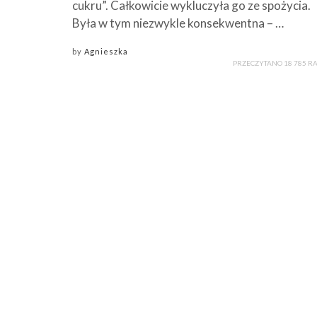
cukru”. Całkowicie wykluczyła go ze spożycia.
Była w tym niezwykle konsekwentna – …
by
Agnieszka
PRZECZYTANO 18 785 R