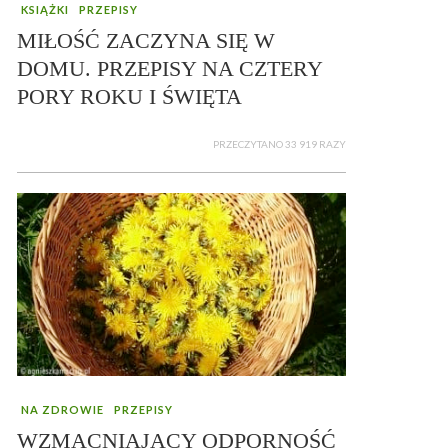
KSIĄŻKI
PRZEPISY
MIŁOŚĆ ZACZYNA SIĘ W
DOMU. PRZEPISY NA CZTERY
PORY ROKU I ŚWIĘTA
PRZECZYTANO 33 919 RAZY
NA ZDROWIE
PRZEPISY
WZMACNIAJĄCY ODPORNOŚĆ