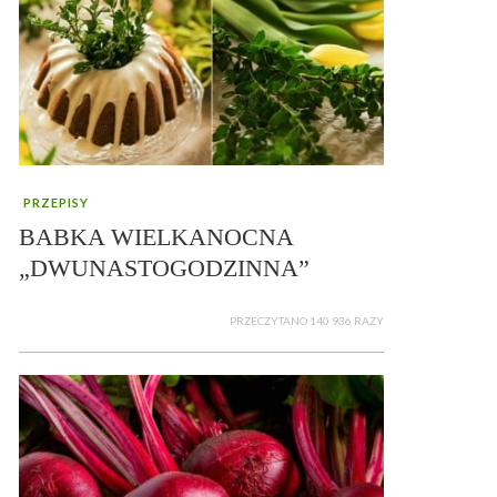
PRZEPISY
BABKA WIELKANOCNA
„DWUNASTOGODZINNA”
PRZECZYTANO 140 936 RAZY