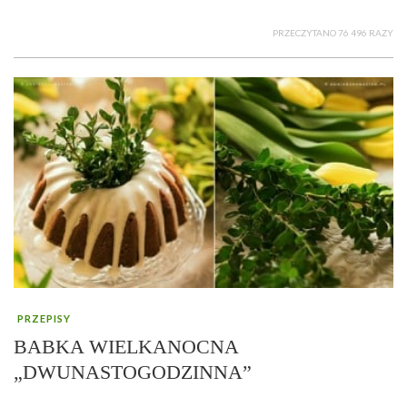
PRZECZYTANO 76 496 RAZY
PRZEPISY
BABKA WIELKANOCNA
„DWUNASTOGODZINNA”