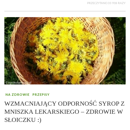
PRZECZYTANO 33 918 RAZY
NA ZDROWIE
PRZEPISY
WZMACNIAJĄCY ODPORNOŚĆ SYROP Z
MNISZKA LEKARSKIEGO – ZDROWIE W
SŁOICZKU :)