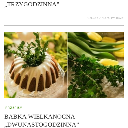
„TRZYGODZINNA”
PRZECZYTANO 76 494 RAZY
PRZEPISY
BABKA WIELKANOCNA
„DWUNASTOGODZINNA”