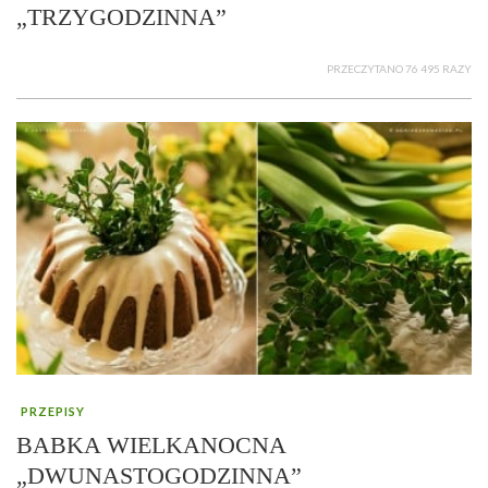
„TRZYGODZINNA”
PRZECZYTANO 76 495 RAZY
PRZEPISY
BABKA WIELKANOCNA
„DWUNASTOGODZINNA”