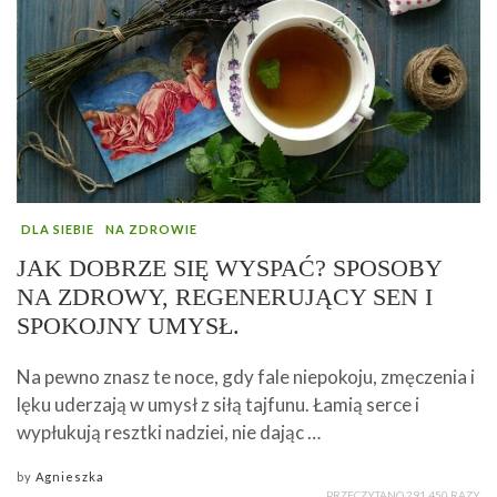
DLA SIEBIE
NA ZDROWIE
JAK DOBRZE SIĘ WYSPAĆ? SPOSOBY
NA ZDROWY, REGENERUJĄCY SEN I
SPOKOJNY UMYSŁ.
Na pewno znasz te noce, gdy fale niepokoju, zmęczenia i
lęku uderzają w umysł z siłą tajfunu. Łamią serce i
wypłukują resztki nadziei, nie dając …
by
Agnieszka
PRZECZYTANO 291 450 RAZY