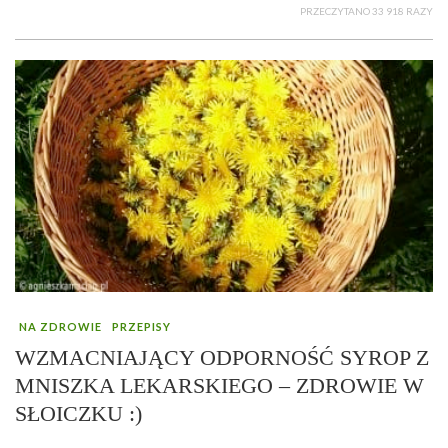
PRZECZYTANO 33 918 RAZY
NA ZDROWIE
PRZEPISY
WZMACNIAJĄCY ODPORNOŚĆ SYROP Z
MNISZKA LEKARSKIEGO – ZDROWIE W
SŁOICZKU :)