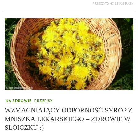
PRZECZYTANO 33 919 RAZY
NA ZDROWIE
PRZEPISY
WZMACNIAJĄCY ODPORNOŚĆ SYROP Z
MNISZKA LEKARSKIEGO – ZDROWIE W
SŁOICZKU :)