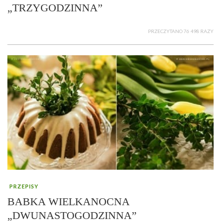
„TRZYGODZINNA”
PRZECZYTANO 76 498 RAZY
PRZEPISY
BABKA WIELKANOCNA
„DWUNASTOGODZINNA”