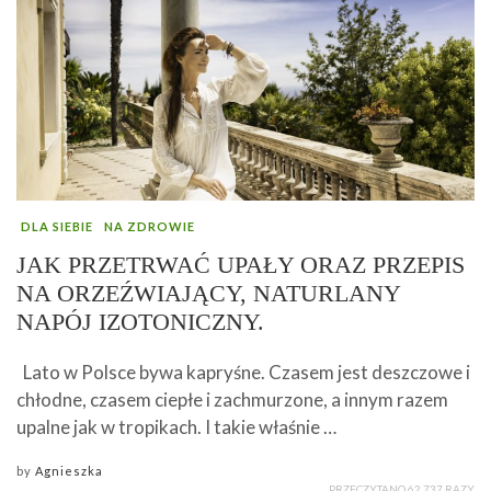
DLA SIEBIE
NA ZDROWIE
JAK PRZETRWAĆ UPAŁY ORAZ PRZEPIS
NA ORZEŹWIAJĄCY, NATURLANY
NAPÓJ IZOTONICZNY.
Lato w Polsce bywa kapryśne. Czasem jest deszczowe i
chłodne, czasem ciepłe i zachmurzone, a innym razem
upalne jak w tropikach. I takie właśnie …
by
Agnieszka
PRZECZYTANO 62 737 RAZY