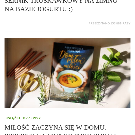
SERNIK TRUSKAWKOWY NA ZIMNO –
NA BAZIE JOGURTU :)
PRZECZYTANO 153 888 RAZY
KSIĄŻKI
PRZEPISY
MIŁOŚĆ ZACZYNA SIĘ W DOMU.