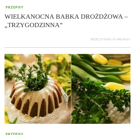
PRZEPISY
WIELKANOCNA BABKA DROŻDŻOWA –
„TRZYGODZINNA”
PRZECZYTANO 76 498 RAZY
PRZEPISY