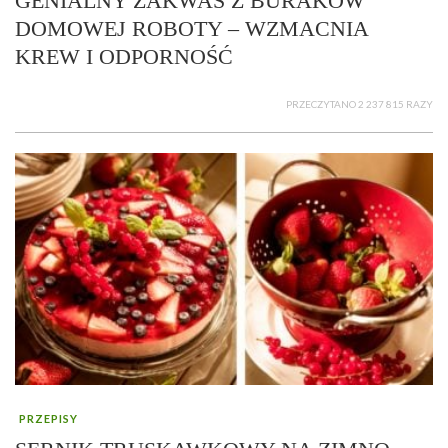
GENIALNY ZAKWAS Z BURAKÓW
DOMOWEJ ROBOTY – WZMACNIA
KREW I ODPORNOŚĆ
PRZECZYTANO 2 237 815 RAZY
PRZEPISY