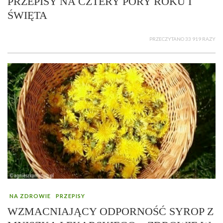
PRZEPISY NA CZTERY PORY ROKU I
ŚWIĘTA
PRZECZYTANO 33 919 RAZY
NA ZDROWIE
PRZEPISY
WZMACNIAJĄCY ODPORNOŚĆ SYROP Z