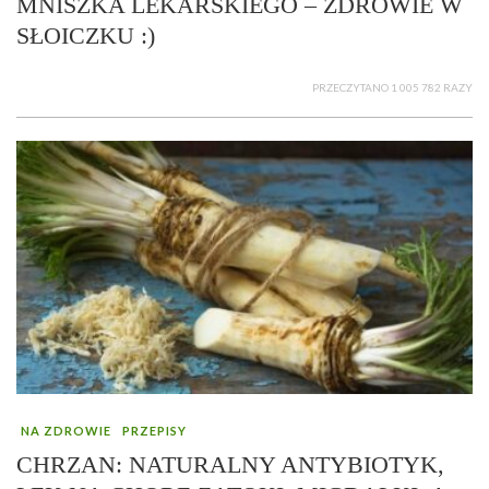
MNISZKA LEKARSKIEGO – ZDROWIE W
SŁOICZKU :)
PRZECZYTANO 1 005 782 RAZY
NA ZDROWIE
PRZEPISY
CHRZAN: NATURALNY ANTYBIOTYK,