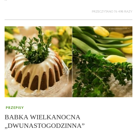
PRZECZYTANO 76 498 RAZY
PRZEPISY
BABKA WIELKANOCNA
„DWUNASTOGODZINNA”