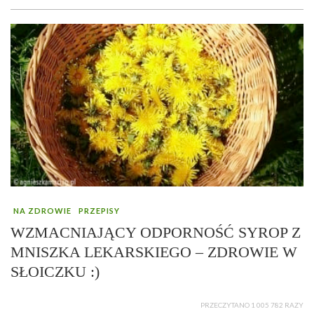
NA ZDROWIE
PRZEPISY
WZMACNIAJĄCY ODPORNOŚĆ SYROP Z
MNISZKA LEKARSKIEGO – ZDROWIE W
SŁOICZKU :)
PRZECZYTANO 1 005 782 RAZY