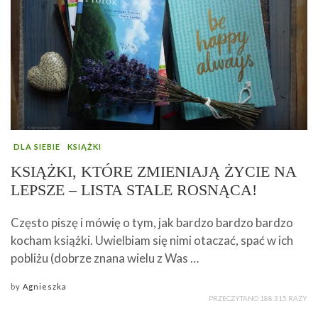
DLA SIEBIE
KSIĄŻKI
KSIĄŻKI, KTÓRE ZMIENIAJĄ ŻYCIE NA
LEPSZE – LISTA STALE ROSNĄCA!
Często piszę i mówię o tym, jak bardzo bardzo bardzo
kocham książki. Uwielbiam się nimi otaczać, spać w ich
pobliżu (dobrze znana wielu z Was …
by
Agnieszka
PRZECZYTANO 188 315 RAZY