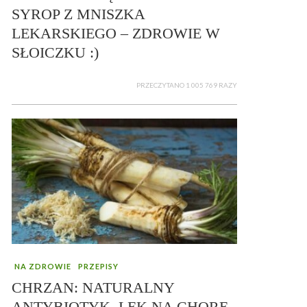
SYROP Z MNISZKA
LEKARSKIEGO – ZDROWIE W
SŁOICZKU :)
PRZECZYTANO 1 005 769 RAZY
NA ZDROWIE
PRZEPISY
CHRZAN: NATURALNY
ANTYBIOTYK, LEK NA CHORE