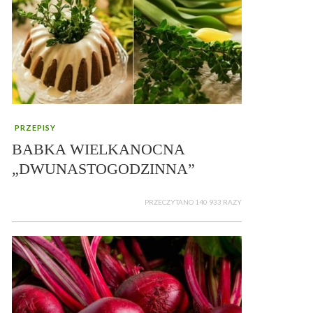
PRZEPISY
BABKA WIELKANOCNA
„DWUNASTOGODZINNA”
PRZECZYTANO 140 933 RAZY