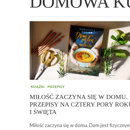
DOMOWA K
WIELKANOCNA BABKA DROŻDŻOWA –
„PRZEMIANA” PODRÓŻ DO SIŁY I
GENIALNY ZAKWAS Z BURAKÓW DOMOW
AFIRMACJE – TWORZENIE DOBREGO
„TRZYGODZINNA”
WOLNOŚCI :)
ROBOTY – WZMACNIA KREW I ODPORNO
ŻYCIA!
KSIĄŻKI
PRZEPISY
MIŁOŚĆ ZACZYNA SIĘ W DOMU.
PRZEPISY NA CZTERY PORY ROK
I ŚWIĘTA
Miłość zaczyna się w domu. Dom jest fizyczny