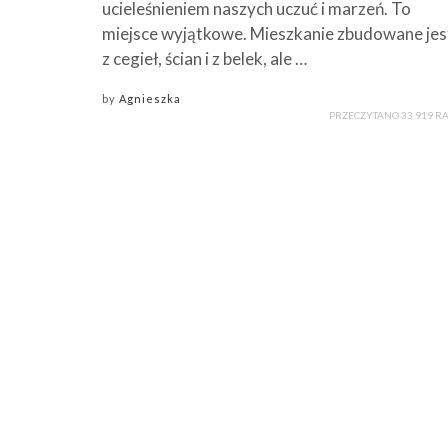
ucieleśnieniem naszych uczuć i marzeń. To
miejsce wyjątkowe. Mieszkanie zbudowane jes
z cegieł, ścian i z belek, ale …
by
Agnieszka
PRZECZYTANO 33 919 R