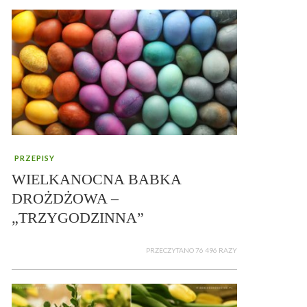
PRZEPISY
WIELKANOCNA BABKA
DROŻDŻOWA –
„TRZYGODZINNA”
PRZECZYTANO 76 496 RAZY