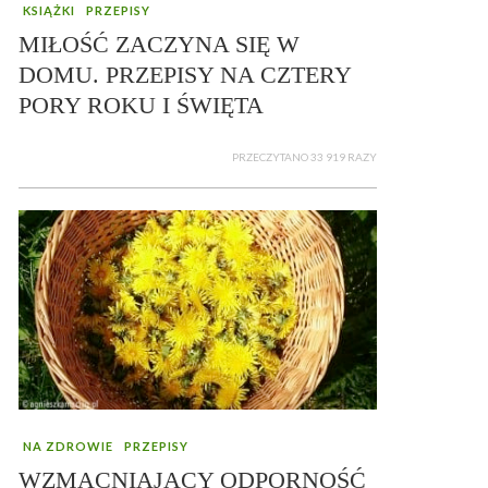
KSIĄŻKI
PRZEPISY
MIŁOŚĆ ZACZYNA SIĘ W
DOMU. PRZEPISY NA CZTERY
PORY ROKU I ŚWIĘTA
PRZECZYTANO 33 919 RAZY
NA ZDROWIE
PRZEPISY
WZMACNIAJĄCY ODPORNOŚĆ