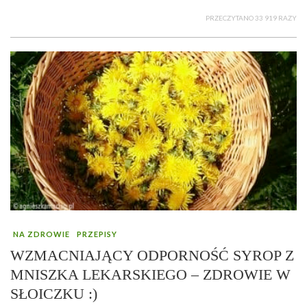
PRZECZYTANO 33 919 RAZY
NA ZDROWIE
PRZEPISY
WZMACNIAJĄCY ODPORNOŚĆ SYROP Z
MNISZKA LEKARSKIEGO – ZDROWIE W
SŁOICZKU :)