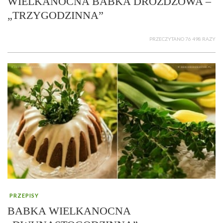
WIELKANOCNA BABKA DROŻDŻOWA –
„TRZYGODZINNA”
PRZECZYTANO 76 498 RAZY
PRZEPISY
BABKA WIELKANOCNA