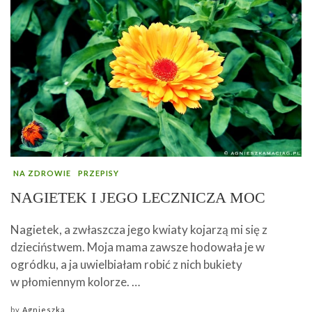
NA ZDROWIE
PRZEPISY
NAGIETEK I JEGO LECZNICZA MOC
Nagietek, a zwłaszcza jego kwiaty kojarzą mi się z
dzieciństwem. Moja mama zawsze hodowała je w
ogródku, a ja uwielbiałam robić z nich bukiety
w płomiennym kolorze. …
by
Agnieszka