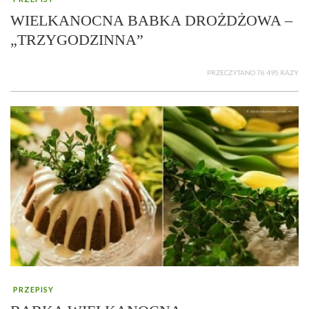
WIELKANOCNA BABKA DROŻDŻOWA –
„TRZYGODZINNA”
PRZECZYTANO 76 495 RAZY
PRZEPISY