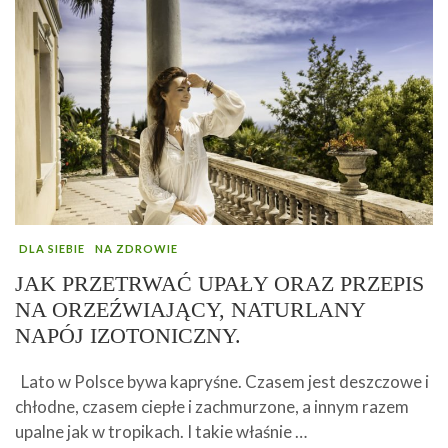
DLA SIEBIE
NA ZDROWIE
JAK PRZETRWAĆ UPAŁY ORAZ PRZEPIS
NA ORZEŹWIAJĄCY, NATURLANY
NAPÓJ IZOTONICZNY.
Lato w Polsce bywa kapryśne. Czasem jest deszczowe i
chłodne, czasem ciepłe i zachmurzone, a innym razem
upalne jak w tropikach. I takie właśnie …