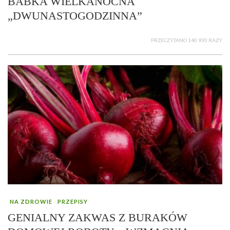
BABKA WIELKANOCNA
„DWUNASTOGODZINNA”
PRZECZYTANO 140 930 RAZY
NA ZDROWIE
PRZEPISY
GENIALNY ZAKWAS Z BURAKÓW