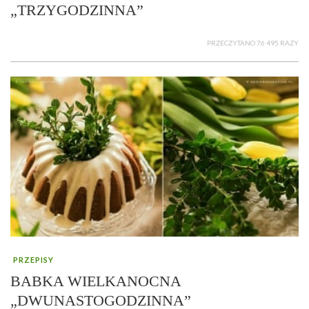
„TRZYGODZINNA”
PRZECZYTANO 76 495 RAZY
PRZEPISY
BABKA WIELKANOCNA
„DWUNASTOGODZINNA”