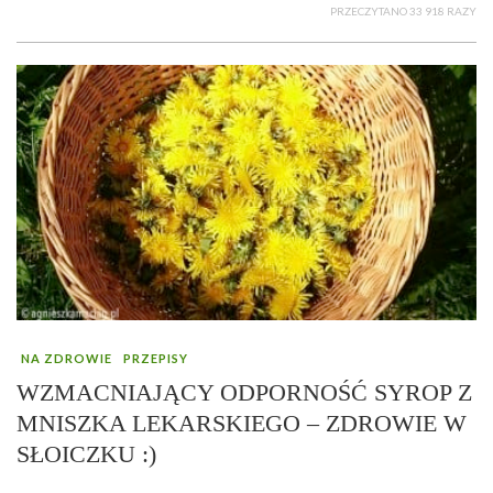
PRZECZYTANO 33 918 RAZY
NA ZDROWIE
PRZEPISY
WZMACNIAJĄCY ODPORNOŚĆ SYROP Z
MNISZKA LEKARSKIEGO – ZDROWIE W
SŁOICZKU :)