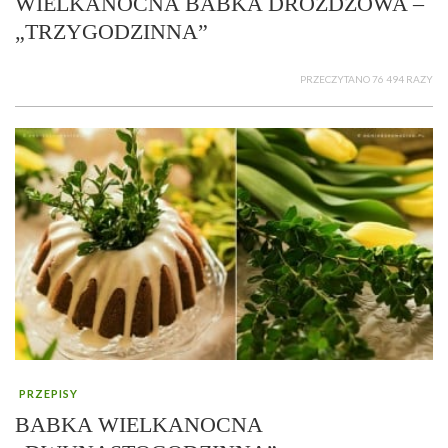
WIELKANOCNA BABKA DROŻDŻOWA –
„TRZYGODZINNA”
PRZECZYTANO 76 494 RAZY
PRZEPISY
BABKA WIELKANOCNA