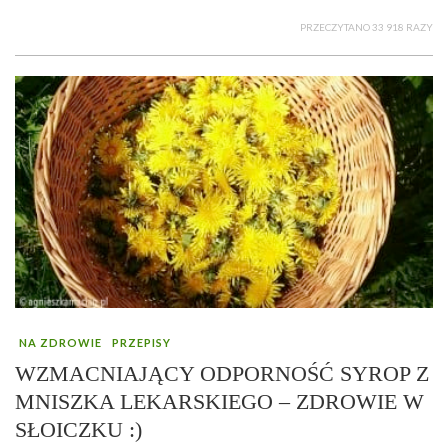
PRZECZYTANO 33 918 RAZY
NA ZDROWIE
PRZEPISY
WZMACNIAJĄCY ODPORNOŚĆ SYROP Z
MNISZKA LEKARSKIEGO – ZDROWIE W
SŁOICZKU :)