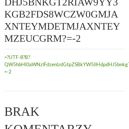
DHJ5BNKGT2RIAW9YY3
KGB2FDS8WCZW0GMJA
XNTEYMDETMJAXNTEY
MZEUCGRM?=-2
=?UTF-8?B?
QW5hbHl0aWNzIFdzenlzdGtpZSBkYW5lIHdpdHJ5bn
=-2
BRAK