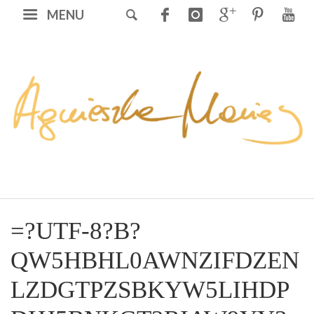
MENU
=?UTF-8?B?
QW5HBHL0AWNZIFDZEN
LZDGTPZSBKYW5LIHDP