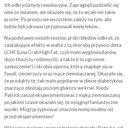
Ich odkrycia były rewolucyjne. Zapragnęli podzielić się
nimi ze światem, ale okazało się, że to wcale nie takie
proste. Po prostu nie wszystkim zależy na tym, aby
ludzie byli zdrowsi i przyjmowali mniej leków…
Na podstawie swoich testów, prób i błędów odkryli, że
zaskakujące efekty w walce z tą chorobą przynosi dieta
LCHF (Low Crab High Fat, czyli mało węglowodanów,
dużo tłuszczy roślinnych), a także (i tu ogromne
zaskoczenie!) i skrobia oporna, która znajduje się w
fasoli, ciecierzycy oraz mące ziemniaczanej. Okazało się,
że produkty te, tak mało popularne w diecie diabetyków,
znacząco obniżają poziom glukozy we krwi. Kiedy
Patrick zaczął eksperymentować z mąką ziemniaczaną
po jakimś czasie okazało się, że osiągnął fantastyczne
wyniki. Mógł przyjmować znacznie mniej insuliny niż
przed eksperymentem!
W książce możemy poznać historię choroby Patryka, od