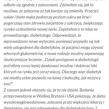
odbyło się zgodnie z zaleceniami. Zdziwiłem się, jak to
możliwe, że zalecenia aż tak bardzo się zmieniły. Przecież
cukier i biała mąka podnoszą poziom cukru we krwi i
pogarszają stan zdrowia pacjentów z cukrzycą, zwiększając
ryzyko uszkodzenia nowej nerki. Zapytałem o to lekarza
prowadzącego, diabetologa. Odpowiedział, że
wprowadzono nowe wytyczne, ponieważ pojawiło się tak
wiele udogodnień dla diabetyków, że pacjenci mogą używać
własnych glukometrów, a nowe rodzaje insuliny zapewniają
skuteczniejsze leczenie. „Dzięki postępowi w diabetologii
potrafimy coraz lepiej dawkować insulinę i dobierać leki,
których na rynku jest coraz więcej. Dlaczego więc diabetyk
nie miałby sobie pozwolić na kawę z bułeczką, jak wszyscy
inni?”
Z czasem jednak okazało się, że to nie działa. Badania
przeprowadzone w Wielkiej Brytanii i USA pokazują, że dieta
wysokowęglowodanowa, zalecana przez większość lekarzy i
dietetyków, nie jest odpowiednia dla diabetyków typu 2.