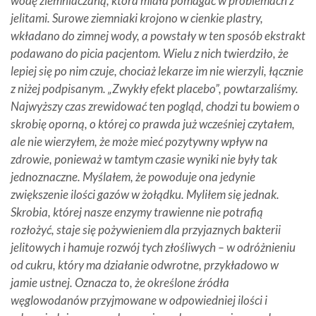
wodę ziemniaczaną, która miała pomagać w problemach z
jelitami. Surowe ziemniaki krojono w cienkie plastry,
wkładano do zimnej wody, a powstały w ten sposób ekstrakt
podawano do picia pacjentom. Wielu z nich twierdziło, że
lepiej się po nim czuje, chociaż lekarze im nie wierzyli, łącznie
z niżej podpisanym. „Zwykły efekt placebo”, powtarzaliśmy.
Najwyższy czas zrewidować ten pogląd, chodzi tu bowiem o
skrobię oporną, o której co prawda już wcześniej czytałem,
ale nie wierzyłem, że może mieć pozytywny wpływ na
zdrowie, ponieważ w tamtym czasie wyniki nie były tak
jednoznaczne. Myślałem, że powoduje ona jedynie
zwiększenie ilości gazów w żołądku. Myliłem się jednak.
Skrobia, której nasze enzymy trawienne nie potrafią
rozłożyć, staje się pożywieniem dla przyjaznych bakterii
jelitowych i hamuje rozwój tych złośliwych – w odróżnieniu
od cukru, który ma działanie odwrotne, przykładowo w
jamie ustnej. Oznacza to, że określone źródła
węglowodanów przyjmowane w odpowiedniej ilości i