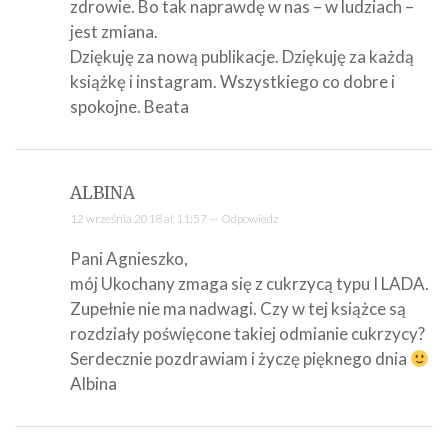
zdrowie. Bo tak naprawdę w nas – w ludziach –
jest zmiana.
Dziękuję za nową publikacje. Dziękuję za każdą
książkę i instagram. Wszystkiego co dobre i
spokojne. Beata
ALBINA
12 września 2018 at 11:57 —
Odpowiedz
Pani Agnieszko,
mój Ukochany zmaga się z cukrzycą typu I LADA.
Zupełnie nie ma nadwagi. Czy w tej książce są
rozdziały poświęcone takiej odmianie cukrzycy?
Serdecznie pozdrawiam i życzę pięknego dnia
Albina