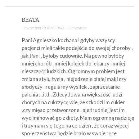
BEATA
12 września 2018 at 10:43 —
Odpowiedz
Pani Agnieszko kochana! gdyby wszyscy
pacjenci mieli takie podejście do swojej choroby ,
jak Pani , byłoby cudownie. Na pewno byłoby
mniej chorób , mniej kolejek do lekarzy i mniej
nieszczęść ludzkich. Ogromnym problem jest
zmiana stylu życia , niejedzenie białej mąki czy
słodyczy , regularny wysiłek , zaprzestanie
palenia …itd.. Zdecydowana większość ludzi
chorych na cukrzycę wie, że szkodzi im cukier
,czy mięso przetworzone , ale trudniej jest im
wyeliminować go z diety. Mam ogromną nadzieję
i trzymam się tego na co dzień , że coraz więcej
społeczeństwa będzie brało w swoje ręce