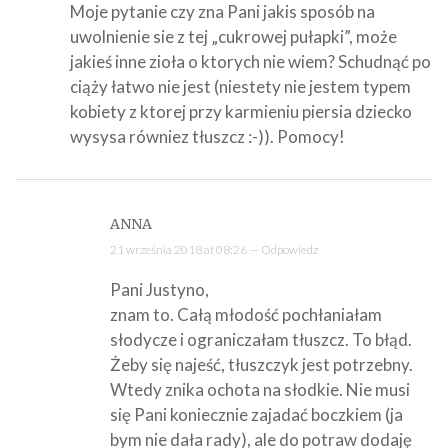
Moje pytanie czy zna Pani jakis sposób na
uwolnienie sie z tej „cukrowej pułapki”, może
jakieś inne zioła o ktorych nie wiem? Schudnąć po
ciąży łatwo nie jest (niestety nie jestem typem
kobiety z ktorej przy karmieniu piersia dziecko
wysysa równiez tłuszcz :-)). Pomocy!
ANNA
21 września 2018 at 08:26 —
Odpowiedz
Pani Justyno,
znam to. Całą młodość pochłaniałam
słodycze i ograniczałam tłuszcz. To błąd.
Żeby się najeść, tłuszczyk jest potrzebny.
Wtedy znika ochota na słodkie. Nie musi
się Pani koniecznie zajadać boczkiem (ja
bym nie dała rady), ale do potraw dodaję