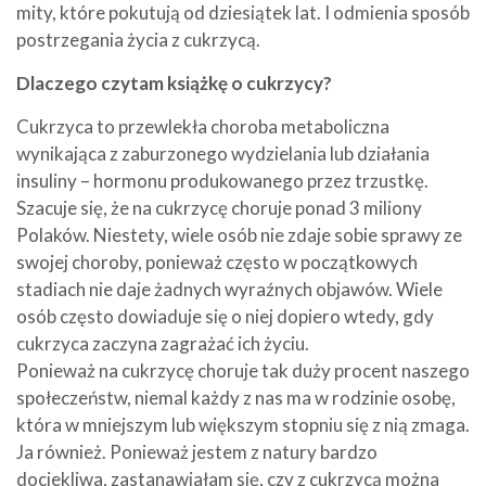
mity, które pokutują od dziesiątek lat. I odmienia sposób
postrzegania życia z cukrzycą.
Dlaczego czytam książkę o cukrzycy?
Cukrzyca to przewlekła choroba metaboliczna
wynikająca z zaburzonego wydzielania lub działania
insuliny – hormonu produkowanego przez trzustkę.
Szacuje się, że na cukrzycę choruje ponad 3 miliony
Polaków. Niestety, wiele osób nie zdaje sobie sprawy ze
swojej choroby, ponieważ często w początkowych
stadiach nie daje żadnych wyraźnych objawów. Wiele
osób często dowiaduje się o niej dopiero wtedy, gdy
cukrzyca zaczyna zagrażać ich życiu.
Ponieważ na cukrzycę choruje tak duży procent naszego
społeczeństw, niemal każdy z nas ma w rodzinie osobę,
która w mniejszym lub większym stopniu się z nią zmaga.
Ja również. Ponieważ jestem z natury bardzo
dociekliwa, zastanawiałam się, czy z cukrzycą można