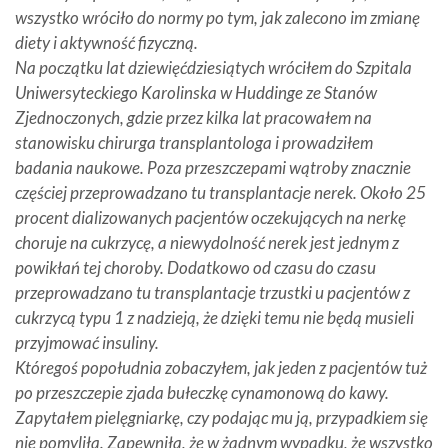
wszystko wróciło do normy po tym, jak zalecono im zmianę
diety i aktywność fizyczną.
Na początku lat dziewięćdziesiątych wróciłem do Szpitala
Uniwersyteckiego Karolinska w Huddinge ze Stanów
Zjednoczonych, gdzie przez kilka lat pracowałem na
stanowisku chirurga transplantologa i prowadziłem
badania naukowe. Poza przeszczepami wątroby znacznie
częściej przeprowadzano tu transplantacje nerek. Około 25
procent dializowanych pacjentów oczekujących na nerkę
choruje na cukrzycę, a niewydolność nerek jest jednym z
powikłań tej choroby. Dodatkowo od czasu do czasu
przeprowadzano tu transplantacje trzustki u pacjentów z
cukrzycą typu 1 z nadzieją, że dzięki temu nie będą musieli
przyjmować insuliny.
Któregoś popołudnia zobaczyłem, jak jeden z pacjentów tuż
po przeszczepie zjada bułeczkę cynamonową do kawy.
Zapytałem pielęgniarkę, czy podając mu ją, przypadkiem się
nie pomyliła. Zapewniła, że w żadnym wypadku, że wszystko