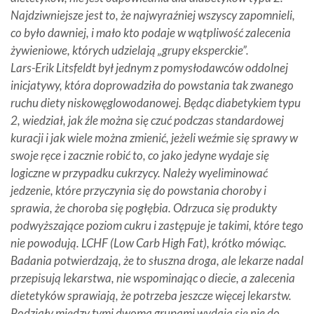
Najdziwniejsze jest to, że najwyraźniej wszyscy zapomnieli,
co było dawniej, i mało kto podaje w wątpliwość zalecenia
żywieniowe, których udzielają „grupy eksperckie”.
Lars-Erik Litsfeldt był jednym z pomysłodawców oddolnej
inicjatywy, która doprowadziła do powstania tak zwanego
ruchu diety niskowęglowodanowej. Będąc diabetykiem typu
2, wiedział, jak źle można się czuć podczas standardowej
kuracji i jak wiele można zmienić, jeżeli weźmie się sprawy w
swoje ręce i zacznie robić to, co jako jedyne wydaje się
logiczne w przypadku cukrzycy. Należy wyeliminować
jedzenie, które przyczynia się do powstania choroby i
sprawia, że choroba się pogłębia. Odrzuca się produkty
podwyższające poziom cukru i zastępuje je takimi, które tego
nie powodują. LCHF (Low Carb High Fat), krótko mówiąc.
Badania potwierdzają, że to słuszna droga, ale lekarze nadal
przepisują lekarstwa, nie wspominając o diecie, a zalecenia
dietetyków sprawiają, że potrzeba jeszcze więcej lekarstw.
Podziały między tymi dwoma grupami wydają się nie do