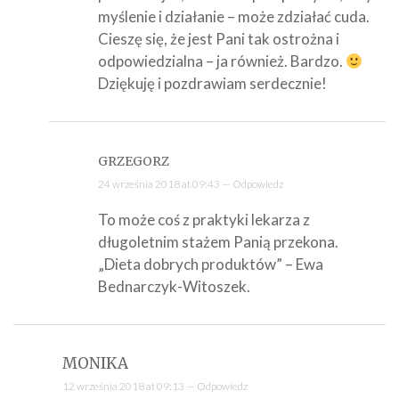
myślenie i działanie – może zdziałać cuda.
Cieszę się, że jest Pani tak ostrożna i
odpowiedzialna – ja również. Bardzo.
Dziękuję i pozdrawiam serdecznie!
GRZEGORZ
24 września 2018 at 09:43 —
Odpowiedz
To może coś z praktyki lekarza z
długoletnim stażem Panią przekona.
„Dieta dobrych produktów” – Ewa
Bednarczyk-Witoszek.
MONIKA
12 września 2018 at 09:13 —
Odpowiedz