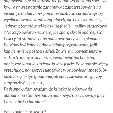
odpowiednio przyrządzone nie podnoszą poziomu cukru we
krwi, a nawet potrafią zahamować zapotrzebowanie na
insulinę u diabetyków, pomóc w pozbyciu się nadwagi czy
wyeliminowaniu stanów zapalnych, nie tylko w obrębie jelit.
Jednym z tematów tej książki są fasole – rośliny strączkowe
z Nowego Świata – zawierające sporo skrobi opornej. Od
tysięcy lat stanowiły one podstawę diety wielu plemion.
Powinny być jednak odpowiednio przygotowane, jeśli
kupujemy je w postaci suchej. Zawierają bowiem lektyny,
rodzaj trucizny, który może powodować ból brzucha,
ponieważ zaburza krążenie krwi w jelicie. Powinno się więc je
przepłukać, namoczyć i ugotować w odpowiedni sposób, by
pozbyć się lektyn (podobnie jak parzy się niektóre grzyby,
żeby pozbyć się trucizn).
Podsumowując: uważam, że książka ta odpowiada
aktualnemu stanowi badań naukowych, a zachowuje przy
tym osobisty charakter”.
Fascynujące, prawda?!