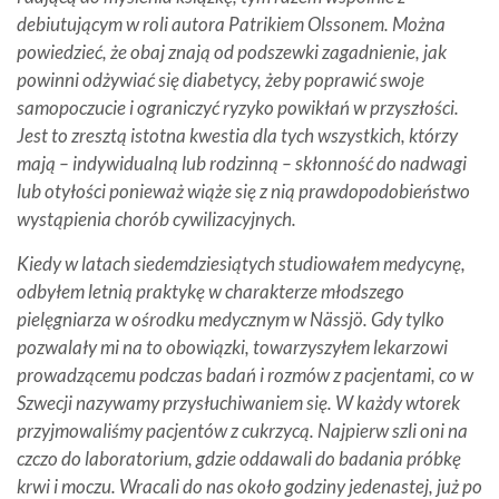
debiutującym w roli autora Patrikiem Olssonem. Można
powiedzieć, że obaj znają od podszewki zagadnienie, jak
powinni odżywiać się diabetycy, żeby poprawić swoje
samopoczucie i ograniczyć ryzyko powikłań w przyszłości.
Jest to zresztą istotna kwestia dla tych wszystkich, którzy
mają – indywidualną lub rodzinną – skłonność do nadwagi
lub otyłości ponieważ wiąże się z nią prawdopodobieństwo
wystąpienia chorób cywilizacyjnych.
Kiedy w latach siedemdziesiątych studiowałem medycynę,
odbyłem letnią praktykę w charakterze młodszego
pielęgniarza w ośrodku medycznym w Nässjö. Gdy tylko
pozwalały mi na to obowiązki, towarzyszyłem lekarzowi
prowadzącemu podczas badań i rozmów z pacjentami, co w
Szwecji nazywamy przysłuchiwaniem się. W każdy wtorek
przyjmowaliśmy pacjentów z cukrzycą. Najpierw szli oni na
czczo do laboratorium, gdzie oddawali do badania próbkę
krwi i moczu. Wracali do nas około godziny jedenastej, już po