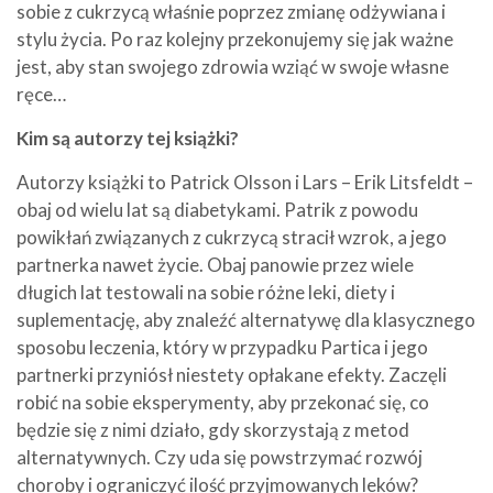
sobie z cukrzycą właśnie poprzez zmianę odżywiana i
stylu życia. Po raz kolejny przekonujemy się jak ważne
jest, aby stan swojego zdrowia wziąć w swoje własne
ręce…
Kim są autorzy tej książki?
Autorzy książki to Patrick Olsson i Lars – Erik Litsfeldt –
obaj od wielu lat są diabetykami. Patrik z powodu
powikłań związanych z cukrzycą stracił wzrok, a jego
partnerka nawet życie. Obaj panowie przez wiele
długich lat testowali na sobie różne leki, diety i
suplementację, aby znaleźć alternatywę dla klasycznego
sposobu leczenia, który w przypadku Partica i jego
partnerki przyniósł niestety opłakane efekty. Zaczęli
robić na sobie eksperymenty, aby przekonać się, co
będzie się z nimi działo, gdy skorzystają z metod
alternatywnych. Czy uda się powstrzymać rozwój
choroby i ograniczyć ilość przyjmowanych leków?