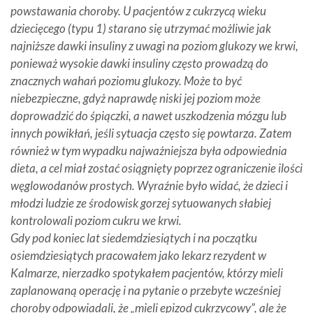
powstawania choroby. U pacjentów z cukrzycą wieku
dziecięcego (typu 1) starano się utrzymać możliwie jak
najniższe dawki insuliny z uwagi na poziom glukozy we krwi,
ponieważ wysokie dawki insuliny często prowadzą do
znacznych wahań poziomu glukozy. Może to być
niebezpieczne, gdyż naprawdę niski jej poziom może
doprowadzić do śpiączki, a nawet uszkodzenia mózgu lub
innych powikłań, jeśli sytuacja często się powtarza. Zatem
również w tym wypadku najważniejsza była odpowiednia
dieta, a cel miał zostać osiągnięty poprzez ograniczenie ilości
węglowodanów prostych. Wyraźnie było widać, że dzieci i
młodzi ludzie ze środowisk gorzej sytuowanych słabiej
kontrolowali poziom cukru we krwi.
Gdy pod koniec lat siedemdziesiątych i na początku
osiemdziesiątych pracowałem jako lekarz rezydent w
Kalmarze, nierzadko spotykałem pacjentów, którzy mieli
zaplanowaną operację i na pytanie o przebyte wcześniej
choroby odpowiadali, że „mieli epizod cukrzycowy”, ale że