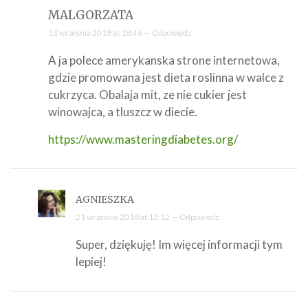
MALGORZATA
13 września 2018 at 18:46 —
Odpowiedz
A ja polece amerykanska strone internetowa,
gdzie promowana jest dieta roslinna w walce z
cukrzyca. Obalaja mit, ze nie cukier jest
winowajca, a tluszcz w diecie.
https://www.masteringdiabetes.org/
AGNIESZKA
21 września 2018 at 12:12 —
Odpowiedz
Super, dziękuję! Im więcej informacji tym
lepiej!