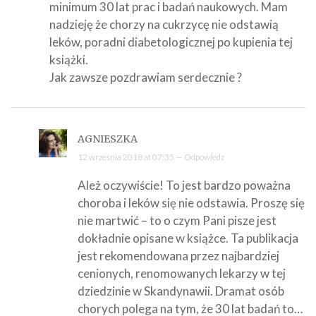
minimum 30 lat prac i badań naukowych. Mam
nadzieję że chorzy na cukrzycę nie odstawią
leków, poradni diabetologicznej po kupienia tej
książki.
Jak zawsze pozdrawiam serdecznie ?
AGNIESZKA
12 września 2018 at 07:35 —
Odpowiedz
Ależ oczywiście! To jest bardzo poważna
choroba i leków się nie odstawia. Proszę się
nie martwić – to o czym Pani pisze jest
dokładnie opisane w książce. Ta publikacja
jest rekomendowana przez najbardziej
cenionych, renomowanych lekarzy w tej
dziedzinie w Skandynawii. Dramat osób
chorych polega na tym, że 30 lat badań to…