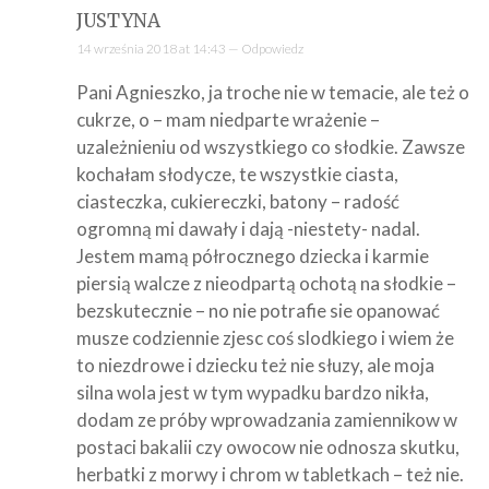
JUSTYNA
14 września 2018 at 14:43 —
Odpowiedz
Pani Agnieszko, ja troche nie w temacie, ale też o
cukrze, o – mam niedparte wrażenie –
uzależnieniu od wszystkiego co słodkie. Zawsze
kochałam słodycze, te wszystkie ciasta,
ciasteczka, cukiereczki, batony – radość
ogromną mi dawały i dają -niestety- nadal.
Jestem mamą półrocznego dziecka i karmie
piersią walcze z nieodpartą ochotą na słodkie –
bezskutecznie – no nie potrafie sie opanować
musze codziennie zjesc coś slodkiego i wiem że
to niezdrowe i dziecku też nie słuzy, ale moja
silna wola jest w tym wypadku bardzo nikła,
dodam ze próby wprowadzania zamiennikow w
postaci bakalii czy owocow nie odnosza skutku,
herbatki z morwy i chrom w tabletkach – też nie.