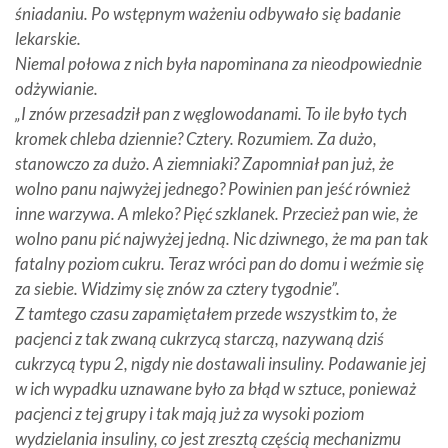
śniadaniu. Po wstępnym ważeniu odbywało się badanie
lekarskie.
Niemal połowa z nich była napominana za nieodpowiednie
odżywianie.
„I znów przesadził pan z węglowodanami. To ile było tych
kromek chleba dziennie? Cztery. Rozumiem. Za dużo,
stanowczo za dużo. A ziemniaki? Zapomniał pan już, że
wolno panu najwyżej jednego? Powinien pan jeść również
inne warzywa. A mleko? Pięć szklanek. Przecież pan wie, że
wolno panu pić najwyżej jedną. Nic dziwnego, że ma pan tak
fatalny poziom cukru. Teraz wróci pan do domu i weźmie się
za siebie. Widzimy się znów za cztery tygodnie”.
Z tamtego czasu zapamiętałem przede wszystkim to, że
pacjenci z tak zwaną cukrzycą starczą, nazywaną dziś
cukrzycą typu 2, nigdy nie dostawali insuliny. Podawanie jej
w ich wypadku uznawane było za błąd w sztuce, ponieważ
pacjenci z tej grupy i tak mają już za wysoki poziom
wydzielania insuliny, co jest zresztą częścią mechanizmu