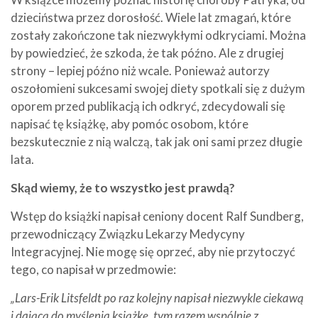
dzieciństwa przez dorosłość. Wiele lat zmagań, które
zostały zakończone tak niezwykłymi odkryciami. Można
by powiedzieć, że szkoda, że tak późno. Ale z drugiej
strony – lepiej późno niż wcale. Ponieważ autorzy
oszołomieni sukcesami swojej diety spotkali się z dużym
oporem przed publikacją ich odkryć, zdecydowali się
napisać tę książkę, aby pomóc osobom, które
bezskutecznie z nią walczą, tak jak oni sami przez długie
lata.
Skąd wiemy, że to wszystko jest prawdą?
Wstęp do książki napisał ceniony docent Ralf Sundberg,
przewodniczący Związku Lekarzy Medycyny
Integracyjnej. Nie mogę się oprzeć, aby nie przytoczyć
tego, co napisał w przedmowie:
„Lars-Erik Litsfeldt po raz kolejny napisał niezwykle ciekawą
i dającą do myślenia książkę, tym razem wspólnie z