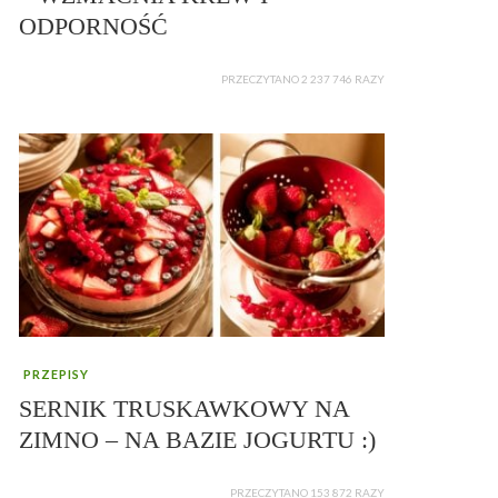
ODPORNOŚĆ
PRZECZYTANO 2 237 746 RAZY
PRZEPISY
SERNIK TRUSKAWKOWY NA
ZIMNO – NA BAZIE JOGURTU :)
PRZECZYTANO 153 872 RAZY