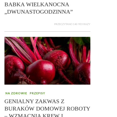
BABKA WIELKANOCNA
„DWUNASTOGODZINNA”
PRZECZYTANO 140 933 RAZY
NA ZDROWIE
PRZEPISY
GENIALNY ZAKWAS Z
BURAKÓW DOMOWEJ ROBOTY
– WZMACNIA KREW I