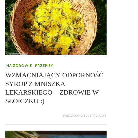
NA ZDROWIE
PRZEPISY
WZMACNIAJĄCY ODPORNOŚĆ
SYROP Z MNISZKA
LEKARSKIEGO – ZDROWIE W
SŁOICZKU :)
PRZECZYTANO 1 005 772 RAZY