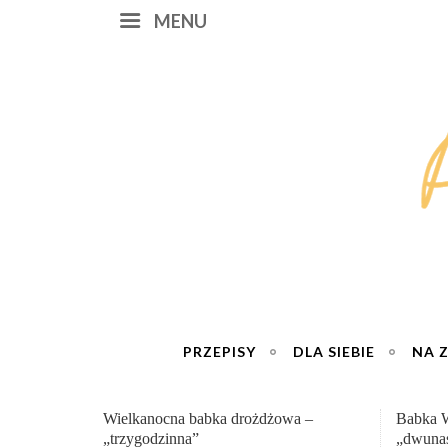
MENU
PRZEPISY
DLA SIEBIE
NA 
Babka Wielkanocna
Genialn
„dwunastogodzinna”
roboty 