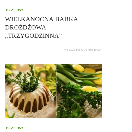
PRZEPISY
WIELKANOCNA BABKA
DROŻDŻOWA –
„TRZYGODZINNA”
PRZECZYTANO 76 496 RAZY
PRZEPISY