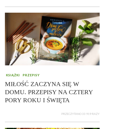
KSIĄŻKI
PRZEPISY
MIŁOŚĆ ZACZYNA SIĘ W
DOMU. PRZEPISY NA CZTERY
PORY ROKU I ŚWIĘTA
PRZECZYTANO 33 919 RAZY