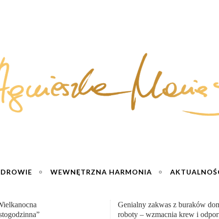
ZDROWIE
WEWNĘTRZNA HARMONIA
AKTUALNOŚ
y zakwas z buraków domowej
„Przemiana” Podróż do siły i wol
– wzmacnia krew i odporność