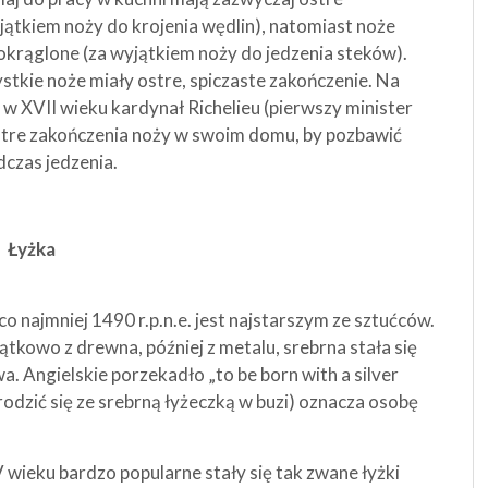
jątkiem noży do krojenia wędlin), natomiast noże
krąglone (za wyjątkiem noży do jedzenia steków).
ystkie noże miały ostre, spiczaste zakończenie. Na
 XVII wieku kardynał Richelieu (pierwszy minister
ostre zakończenia noży w swoim domu, by pozbawić
dczas jedzenia.
Łyżka
o najmniej 1490 r.p.n.e. jest najstarszym ze sztućców.
owo z drewna, później z metalu, srebrna stała się
 Angielskie porzekadło „to be born with a silver
rodzić się ze srebrną łyżeczką w buzi) oznacza osobę
ieku bardzo popularne stały się tak zwane łyżki