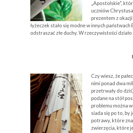
„Apostolskie”, któ
uczniów Chrystusa
prezentem z okazji
łyżeczek stało się modne w innych państwach 
odstraszać złe duchy. W rzeczywistości działo 
Czy wiesz, że pałe
nimi ponad dwa mil
przetrwały do dziś
podane na stół pos
problemu można wło
siada się po to, by 
potrawy, które zna
zwierzęcia, które 