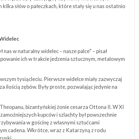
ilka słów o pałeczkach, które stały się u nas ostatnio
Widelec
nas w naturalny widelec – nasze palce” – pisał
tępowanie ich w trakcie jedzenia sztucznym, metalowym
rwszym tysiącleciu. Pierwsze widelce miały zazwyczaj
za ilością zębów. Były proste, pozwalając jedynie na
 Theopanu, bizantyńskiej żonie cesarza Ottona II. W XI
d zamożniejszych kupców i szlachty był powszechnie
rzybywania w gościnę z własnymi sztućcami
m cadena. Wkrótce, wraz z Katarzyną z rodu
cuski.