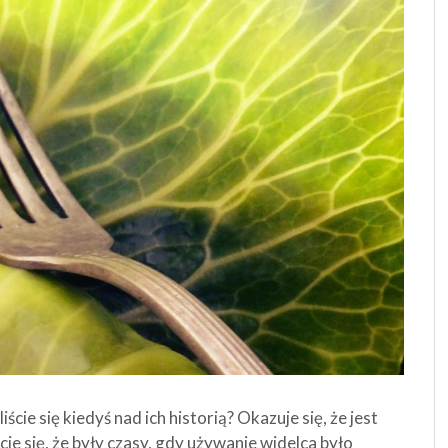
cie się kiedyś nad ich historią? Okazuje się, że jest
ie się, że były czasy, gdy używanie widelca było