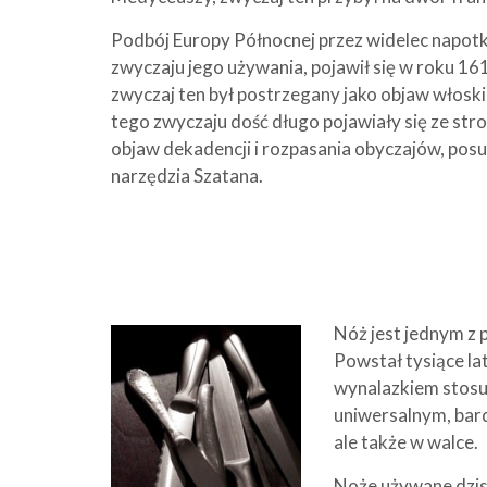
Podbój Europy Północnej przez widelec napotka
zwyczaju jego używania, pojawił się w roku 161
zwyczaj ten był postrzegany jako objaw włosk
tego zwyczaju dość długo pojawiały się ze str
objaw dekadencji i rozpasania obyczajów, pos
narzędzia Szatana.
Nóż jest jednym z 
Powstał tysiące lat
wynalazkiem stos
uniwersalnym, bard
ale także w walce.
Noże używane dzisi