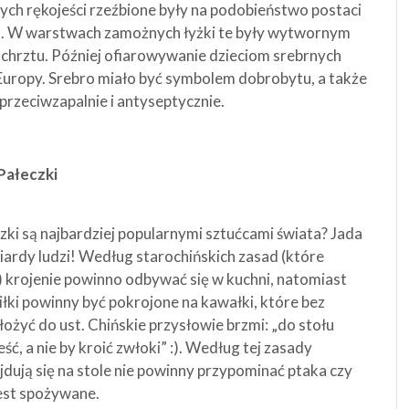
rych rękojeści rzeźbione były na podobieństwo postaci
. W warstwach zamożnych łyżki te były wytwornym
 chrztu. Później ofiarowywanie dzieciom srebrnych
Europy. Srebro miało być symbolem dobrobytu, a także
przeciwzapalnie i antyseptycznie.
Pałeczki
czki są najbardziej popularnymi sztućcami świata? Jada
iardy ludzi! Według starochińskich zasad (które
) krojenie powinno odbywać się w kuchni, natomiast
iłki powinny być pokrojone na kawałki, które bez
żyć do ust. Chińskie przysłowie brzmi: „do stołu
jeść, a nie by kroić zwłoki” :). Według tej zasady
jdują się na stole nie powinny przypominać ptaka czy
jest spożywane.