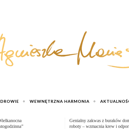
ZDROWIE
WEWNĘTRZNA HARMONIA
AKTUALNOŚ
y zakwas z buraków domowej
„Przemiana” Podróż do siły i wol
– wzmacnia krew i odporność