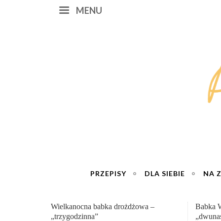
MENU
PRZEPISY
DLA SIEBIE
NA 
Babka Wielkanocna
Genialn
„dwunastogodzinna”
roboty 