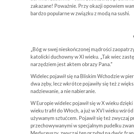
zakazane! Poważnie. Przy okazji opowiem wam k
bardzo popularne w związku z modą na sushi.
„Bóg w swej nieskończonej mądrości zaopatrzył 
katolicki duchowny w XI wieku. „Tak wiec zas
narzędziem jest aktem obrazy Pana.”
Widelec pojawił się na Bliskim Wchodzie w pie
dwa zęby, lecz wkrótce pojawiły się też z więks
nadziewanie, a nie nabieranie.
W Europie widelec pojawił się w X wieku dzięki
wieku trafił do Włoch, a już w XVI wieku wśró
używanym sztućcem. Pojawił się też zwyczaj p
przechowywanymi w specjalnym pudelku zwany
Medyceuszy, zwyczaj ten przybył na dwór fran