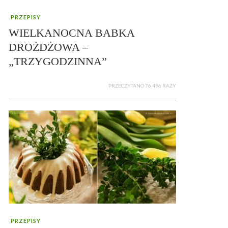
PRZEPISY
WIELKANOCNA BABKA
DROŻDŻOWA –
„TRZYGODZINNA”
PRZECZYTANO 76 496 RAZY
PRZEPISY