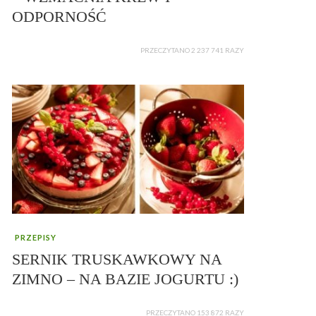
ODPORNOŚĆ
PRZECZYTANO 2 237 741 RAZY
PRZEPISY
SERNIK TRUSKAWKOWY NA
ZIMNO – NA BAZIE JOGURTU :)
PRZECZYTANO 153 872 RAZY