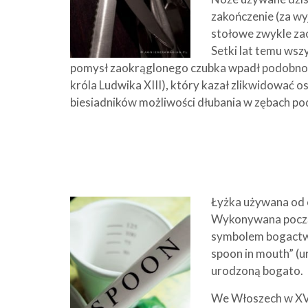
zakończenie (za wy
stołowe zwykle zao
Setki lat temu wsz
pomysł zaokrąglonego czubka wpadł podobno w
króla Ludwika XIII), który kazał zlikwidować 
biesiadników możliwości dłubania w zębach po
Łyżka używana od c
Wykonywana początk
symbolem bogactwa.
spoon in mouth” (u
urodzoną bogato.
We Włoszech w XV w