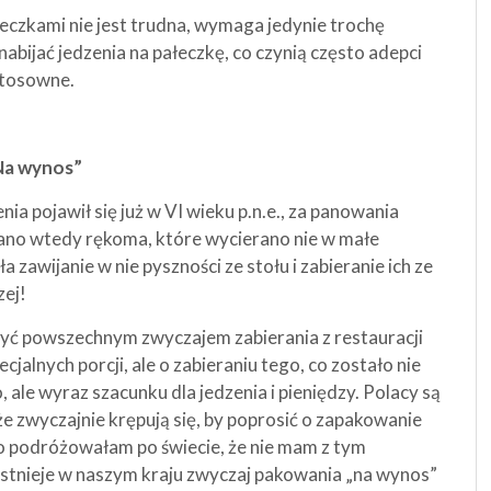
eczkami nie jest trudna, wymaga jedynie trochę
abijać jedzenia na pałeczkę, co czynią często adepci
estosowne.
Na wynos”
ia pojawił się już w VI wieku p.n.e., za panowania
ano wtedy rękoma, które wycierano nie w małe
 zawijanie w nie pyszności ze stołu i zabieranie ich ze
ej!
yć powszechnym zwyczajem zabierania z restauracji
jalnych porcji, ale o zabieraniu tego, co zostało nie
 ale wyraz szacunku dla jedzenia i pieniędzy. Polacy są
że zwyczajnie krępują się, by poprosić o zapakowanie
żo podróżowałam po świecie, że nie mam z tym
 istnieje w naszym kraju zwyczaj pakowania „na wynos”