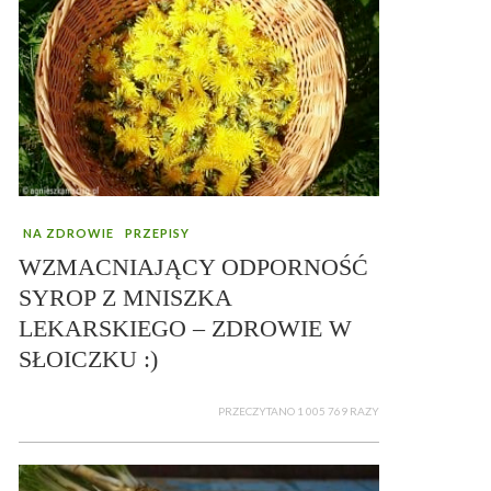
NA ZDROWIE
PRZEPISY
WZMACNIAJĄCY ODPORNOŚĆ
SYROP Z MNISZKA
LEKARSKIEGO – ZDROWIE W
SŁOICZKU :)
PRZECZYTANO 1 005 769 RAZY