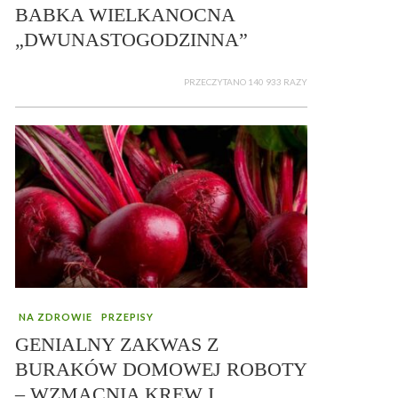
BABKA WIELKANOCNA
„DWUNASTOGODZINNA”
PRZECZYTANO 140 933 RAZY
NA ZDROWIE
PRZEPISY
GENIALNY ZAKWAS Z
BURAKÓW DOMOWEJ ROBOTY
– WZMACNIA KREW I