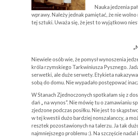
Nauka jedzenia pał
wprawy. Należy jednak pamiętać, że nie wolno n
tej sztuki. Uważa się, że jest to wyjątkowo ni
„
Niewiele osób wie, że pomysł wynoszenia jedzen
króla rzymskiego Tarkwiniusza Pysznego. Jad
serwetki, ale duże serwety. Etykieta nakazywała
sobą do domu. Nie wypadało postępować inacz
W Stanach Zjednoczonych spotkałam się z dos
dań „ na wynos”. Nie mówię tu o zamawianiu spec
zjedzone podczas posiłku. Nie jest to skąpstwo,
w tej kwestii dużo bardziej nonszalanccy, a mo
resztek pozostawionych na talerzu. Ja tak du
najmniejszego problemu :). Na szczęście nadal