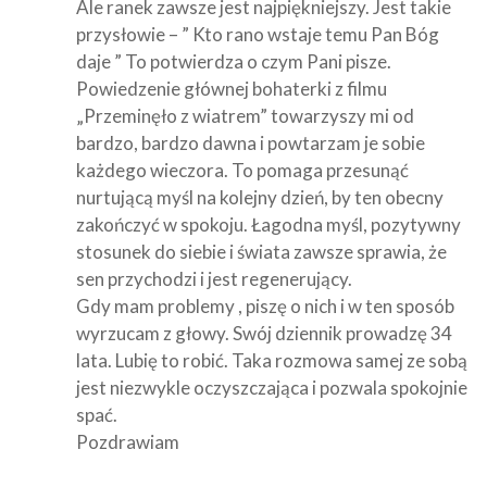
Ale ranek zawsze jest najpiękniejszy. Jest takie
przysłowie – ” Kto rano wstaje temu Pan Bóg
daje ” To potwierdza o czym Pani pisze.
Powiedzenie głównej bohaterki z filmu
„Przeminęło z wiatrem” towarzyszy mi od
bardzo, bardzo dawna i powtarzam je sobie
każdego wieczora. To pomaga przesunąć
nurtującą myśl na kolejny dzień, by ten obecny
zakończyć w spokoju. Łagodna myśl, pozytywny
stosunek do siebie i świata zawsze sprawia, że
sen przychodzi i jest regenerujący.
Gdy mam problemy , piszę o nich i w ten sposób
wyrzucam z głowy. Swój dziennik prowadzę 34
lata. Lubię to robić. Taka rozmowa samej ze sobą
jest niezwykle oczyszczająca i pozwala spokojnie
spać.
Pozdrawiam