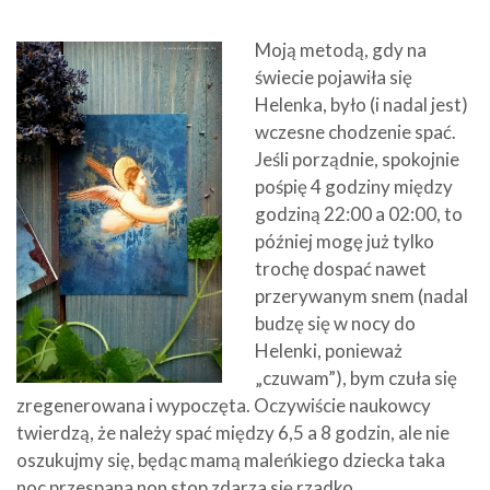
Moją metodą, gdy na
świecie pojawiła się
Helenka, było (i nadal jest)
wczesne chodzenie spać.
Jeśli porządnie, spokojnie
pośpię 4 godziny między
godziną 22:00 a 02:00, to
później mogę już tylko
trochę dospać nawet
przerywanym snem (nadal
budzę się w nocy do
Helenki, ponieważ
„czuwam”), bym czuła się
zregenerowana i wypoczęta. Oczywiście naukowcy
twierdzą, że należy spać między 6,5 a 8 godzin, ale nie
oszukujmy się, będąc mamą maleńkiego dziecka taka
noc przespana non stop zdarza się rzadko.