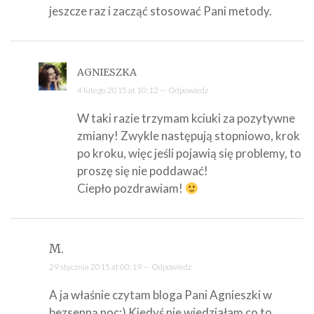
jeszcze raz i zacząć stosować Pani metody.
AGNIESZKA
4 lutego 2015 at 10:12 —
Odpowiedz
W taki razie trzymam kciuki za pozytywne
zmiany! Zwykle następują stopniowo, krok
po kroku, więc jeśli pojawią się problemy, to
proszę się nie poddawać!
Ciepło pozdrawiam!
M.
29 stycznia 2015 at 00:19 —
Odpowiedz
A ja właśnie czytam bloga Pani Agnieszki w
bezsenną noc:) Kiedyś nie wiedziałam co to