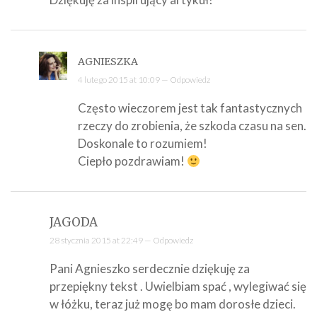
AGNIESZKA
4 lutego 2015 at 10:09 —
Odpowiedz
Często wieczorem jest tak fantastycznych
rzeczy do zrobienia, że szkoda czasu na sen.
Doskonale to rozumiem!
Ciepło pozdrawiam!
JAGODA
28 stycznia 2015 at 22:49 —
Odpowiedz
Pani Agnieszko serdecznie dziękuję za
przepiękny tekst . Uwielbiam spać , wylegiwać się
w łóżku, teraz już mogę bo mam dorosłe dzieci.