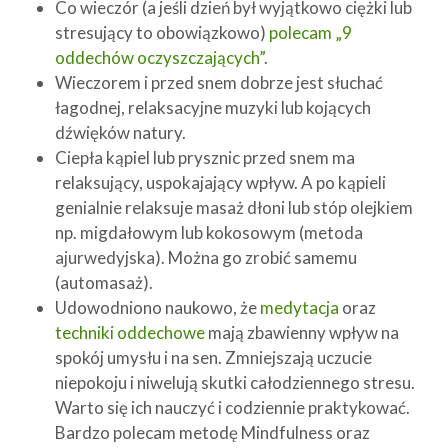
Co wieczór (a jeśli dzień był wyjątkowo ciężki lub
stresujący to obowiązkowo)
polecam „9
oddechów oczyszczających”
.
Wieczorem i przed snem dobrze jest słuchać
łagodnej, relaksacyjne muzyki lub kojących
dźwięków natury.
Ciepła kąpiel lub prysznic przed snem ma
relaksujący, uspokajający wpływ. A po kąpieli
genialnie relaksuje masaż dłoni lub stóp olejkiem
np. migdałowym lub kokosowym (metoda
ajurwedyjska). Można go zrobić samemu
(automasaż).
Udowodniono naukowo, że
medytacja
oraz
techniki oddechowe
mają zbawienny wpływ na
spokój umysłu i na sen. Zmniejszają uczucie
niepokoju i niwelują skutki całodziennego stresu.
Warto się ich nauczyć i codziennie praktykować.
Bardzo polecam metodę Mindfulness oraz