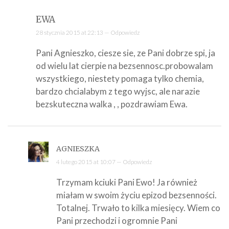
EWA
28 stycznia 2015 at 22:13 —
Odpowiedz
Pani Agnieszko, ciesze sie, ze Pani dobrze spi, ja
od wielu lat cierpie na bezsennosc.probowalam
wszystkiego, niestety pomaga tylko chemia,
bardzo chcialabym z tego wyjsc, ale narazie
bezskuteczna walka , , pozdrawiam Ewa.
AGNIESZKA
4 lutego 2015 at 10:07 —
Odpowiedz
Trzymam kciuki Pani Ewo! Ja również
miałam w swoim życiu epizod bezsenności.
Totalnej. Trwało to kilka miesięcy. Wiem co
Pani przechodzi i ogromnie Pani