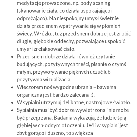
medytacje prowadzone, np. body scaning
(skanowanie ciała, co działa uspokajająco i
odprężająco). Na niespokojny umysł świetnie
działa przed snem wpatrywanie się w płomień
świecy. W łóżku, tuż przed snem dobrze jest zrobić
długie, głębokie oddechy, pozwalające uspokoić
umysł i zrelaksować ciało.
Przed snem dobrze działa również czytanie
budujących, pozytywnych treści, pisanie o czymś
miłym, przywoływanie pięknych uczuć lub
pozytywna wizualizacja.
Wieczorem noś wygodne ubrania – bawełna
organiczna jest bardzo zalecana :).
W sypialni utrzymuj delikatne, nastrojowe światło.
Sypialnia musi być dobrze wywietrzona i nie może
być przegrzana. Badania wykazują, że ludzie śpią
głębiej w chłodnym otoczeniu. Jeśli w sypialni jest
zbyt gorąco i duszno, to zwiększa