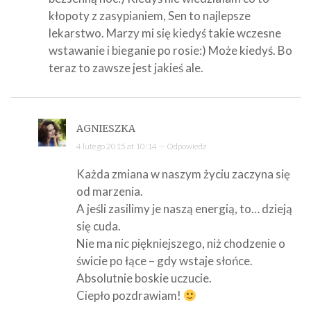
kłopoty z zasypianiem, Sen to najlepsze
lekarstwo. Marzy mi się kiedyś takie wczesne
wstawanie i bieganie po rosie:) Może kiedyś. Bo
teraz to zawsze jest jakieś ale.
AGNIESZKA
4 lutego 2015 at 10:14 —
Odpowiedz
Każda zmiana w naszym życiu zaczyna się
od marzenia.
A jeśli zasilimy je naszą energią, to… dzieją
się cuda.
Nie ma nic piękniejszego, niż chodzenie o
świcie po łące – gdy wstaje słońce.
Absolutnie boskie uczucie.
Ciepło pozdrawiam!