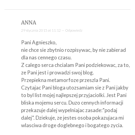
ANNA
29 stycznia 2015 at 11:12 —
Odpowiedz
Pani Agnieszko,
nie chce sie zbytnio rozpisywac, by nie zabierad
dla nas cennego czasu.
Z calego serca chcialam Pani podziekowac, za to,
ze Pani jest i prowadzi swoj blog.
Przepiekna metamorfoze przeszla Pani.
Czytajac Pani bloga utozsamiam sie z Pani jakby
to byl list mojej najlepszej przyjaciolki. Jest Pani
bliska mojemu sercu. Duzo cennych informacji
przekazuje dalej wypelniajac zasade:”podaj
dalej”. Dziekuje, ze jestes osoba pokazujaca mi
wlasciwa droge doglebnego i bogatego zycia.