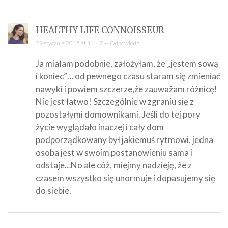
HEALTHY LIFE CONNOISSEUR
29 stycznia 2015 at 11:47 —
Odpowiedz
Ja miałam podobnie, założyłam, że „jestem sową
i koniec”… od pewnego czasu staram się zmieniać
nawyki i powiem szczerze,że zauważam różnicę!
Nie jest łatwo! Szczególnie w zgraniu się z
pozostałymi domownikami. Jeśli do tej pory
życie wyglądało inaczej i cały dom
podporządkowany był jakiemuś rytmowi, jedna
osoba jest w swoim postanowieniu sama i
odstaje…No ale cóż, miejmy nadzieję, że z
czasem wszystko się unormuje i dopasujemy się
do siebie.