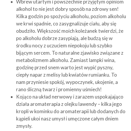
Wbrew utartym i powszechnie przyjętym opiniom
alkohol to nie jest dobry sposób na zdrowy sen!
Kilka godzin po spożyciu alkoholu, poziom alkoholu
we krwi spadnie, co zasygnalizuje ciału, aby się
obudziło. Większość moich koleżanek twierdzi, że
po alkoholu dobrze zasypiają, ale budzą się w
środku nocy z uczuciem niepokoju lub szybko
bijącym sercem. To naturalne zjawisko związane z
metabolizmem alkoholu. Zamiast lampki wina,
godzinę przed snem warto jest wypić pyszny,
ciepły napar z melisy lub kwiatów rumianku. To
nam przyniesie spokój, wypoczynek, ukojenie, a
rano śliczną twarz i promienny uśmiech!
Kojąco na układ nerwowy i zarazem uspokajająco
działa aromaterapia z olejku lawendy – kilka jego
kropli w kominku do aromaterapii lub dodanych do
kąpieli ukoi nasz umysł i umęczone całym dniem
zmysły.