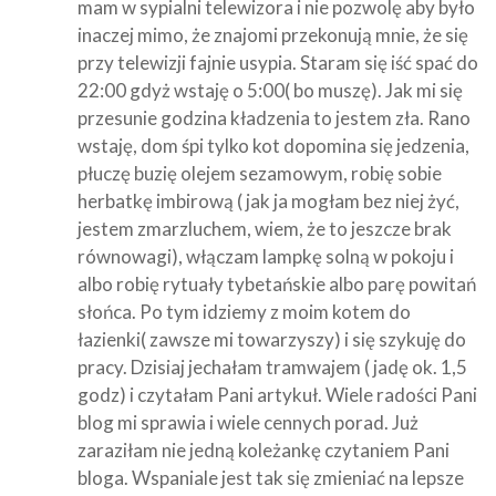
mam w sypialni telewizora i nie pozwolę aby było
inaczej mimo, że znajomi przekonują mnie, że się
przy telewizji fajnie usypia. Staram się iść spać do
22:00 gdyż wstaję o 5:00( bo muszę). Jak mi się
przesunie godzina kładzenia to jestem zła. Rano
wstaję, dom śpi tylko kot dopomina się jedzenia,
płuczę buzię olejem sezamowym, robię sobie
herbatkę imbirową ( jak ja mogłam bez niej żyć,
jestem zmarzluchem, wiem, że to jeszcze brak
równowagi), włączam lampkę solną w pokoju i
albo robię rytuały tybetańskie albo parę powitań
słońca. Po tym idziemy z moim kotem do
łazienki( zawsze mi towarzyszy) i się szykuję do
pracy. Dzisiaj jechałam tramwajem ( jadę ok. 1,5
godz) i czytałam Pani artykuł. Wiele radości Pani
blog mi sprawia i wiele cennych porad. Już
zaraziłam nie jedną koleżankę czytaniem Pani
bloga. Wspaniale jest tak się zmieniać na lepsze