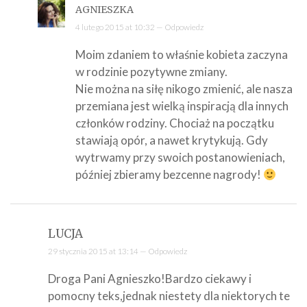
AGNIESZKA
4 lutego 2015 at 10:32 —
Odpowiedz
Moim zdaniem to właśnie kobieta zaczyna
w rodzinie pozytywne zmiany.
Nie można na siłę nikogo zmienić, ale nasza
przemiana jest wielką inspiracją dla innych
członków rodziny. Chociaż na początku
stawiają opór, a nawet krytykują. Gdy
wytrwamy przy swoich postanowieniach,
później zbieramy bezcenne nagrody!
LUCJA
29 stycznia 2015 at 13:14 —
Odpowiedz
Droga Pani Agnieszko!Bardzo ciekawy i
pomocny teks,jednak niestety dla niektorych te