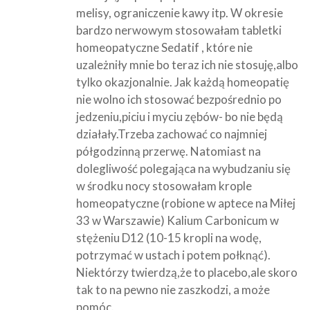
melisy, ograniczenie kawy itp. W okresie
bardzo nerwowym stosowałam tabletki
homeopatyczne Sedatif , które nie
uzależniły mnie bo teraz ich nie stosuję,albo
tylko okazjonalnie. Jak każdą homeopatię
nie wolno ich stosować bezpośrednio po
jedzeniu,piciu i myciu zębów- bo nie będą
działały.Trzeba zachować co najmniej
półgodzinną przerwę. Natomiast na
dolegliwość polegająca na wybudzaniu się
w środku nocy stosowałam krople
homeopatyczne (robione w aptece na Miłej
33 w Warszawie) Kalium Carbonicum w
stężeniu D12 (10-15 kropli na wodę,
potrzymać w ustach i potem połknąć).
Niektórzy twierdzą,że to placebo,ale skoro
tak to na pewno nie zaszkodzi, a może
pomóc.