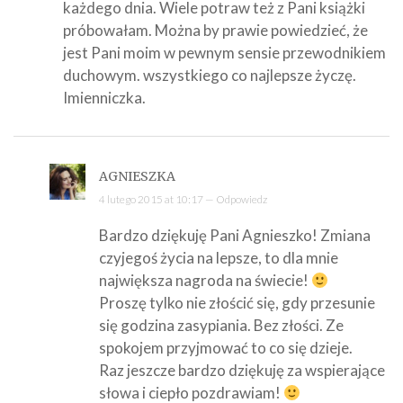
każdego dnia. Wiele potraw też z Pani książki
próbowałam. Można by prawie powiedzieć, że
jest Pani moim w pewnym sensie przewodnikiem
duchowym. wszystkiego co najlepsze życzę.
Imienniczka.
AGNIESZKA
4 lutego 2015 at 10:17 —
Odpowiedz
Bardzo dziękuję Pani Agnieszko! Zmiana
czyjegoś życia na lepsze, to dla mnie
największa nagroda na świecie!
Proszę tylko nie złościć się, gdy przesunie
się godzina zasypiania. Bez złości. Ze
spokojem przyjmować to co się dzieje.
Raz jeszcze bardzo dziękuję za wspierające
słowa i ciepło pozdrawiam!