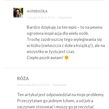
AGNIESZKA
4 lutego 2015 at 10:11 —
Odpowiedz
Bardzo dziękuję za ten wpis – to na pewno
ogromna inspiracja dla wielu osób.
Trochę zazdroszczę tego wylegiwania się
w łóżku (zwłaszcza z dobra książką!), ale na
wszystko w życiu jest czas.
Ciepło pozdrawiam!
RÓŻA
28 stycznia 2015 at 23:59 —
Odpowiedz
Ten artykuł jest odpowiedział na moje problemy.
Przeczytałam go jednym tchem, a od jutra
zaczynam stosować i muszę go przeczytać