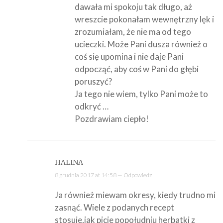
dawała mi spokoju tak długo, aż
wreszcie pokonałam wewnętrzny lęk i
zrozumiałam, że nie ma od tego
ucieczki. Może Pani dusza również o
coś się upomina i nie daje Pani
odpocząć, aby coś w Pani do głębi
poruszyć?
Ja tego nie wiem, tylko Pani może to
odkryć …
Pozdrawiam ciepło!
HALINA
8 grudnia 2017 at 14:58 —
Odpowiedz
Ja również miewam okresy, kiedy trudno mi
zasnąć. Wiele z podanych recept
stosuje,jak picie popołudniu herbatki z