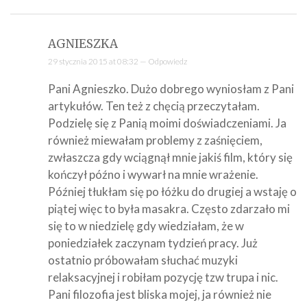
AGNIESZKA
29 stycznia 2015 at 08:32 —
Odpowiedz
Pani Agnieszko. Dużo dobrego wyniosłam z Pani
artykułów. Ten też z chęcią przeczytałam.
Podzielę się z Panią moimi doświadczeniami. Ja
również miewałam problemy z zaśnięciem,
zwłaszcza gdy wciągnął mnie jakiś film, który się
kończył późno i wywarł na mnie wrażenie.
Później tłukłam się po łóżku do drugiej a wstaję o
piątej więc to była masakra. Często zdarzało mi
się to w niedzielę gdy wiedziałam, że w
poniedziałek zaczynam tydzień pracy. Już
ostatnio próbowałam słuchać muzyki
relaksacyjnej i robiłam pozycję tzw trupa i nic.
Pani filozofia jest bliska mojej, ja również nie