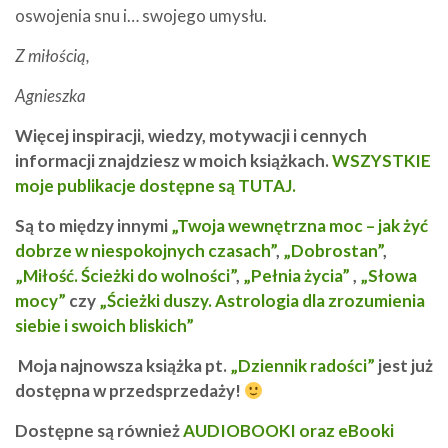
oswojenia snu i… swojego umysłu.
Z miłością,
Agnieszka
Więcej inspiracji, wiedzy, motywacji i cennych
informacji znajdziesz w moich książkach.
W
SZYSTKIE
moje publikacje dostępne są TUTAJ.
Są to między innymi
„Twoja wewnętrzna moc – jak żyć
dobrze w niespokojnych czasach”
,
„Dobrostan”
,
„Miłość. Ścieżki do wolności”
,
„Pełnia życia”
,
„Słowa
mocy”
czy
„Ścieżki duszy. Astrologia dla zrozumienia
siebie i swoich bliskich”
Moja najnowsza książka pt.
„Dziennik radości”
jest już
dostępna w przedsprzedaży!
Dostępne są również
AUDIOBOOKI oraz eBooki