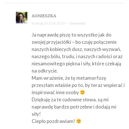
AGNIESZKA
4 lutego 2015 at 10:29 —
Odpowiedz
Ja naprawdę piszę to wszystko jak do
swojej przyjaciółki – bo czuję połączenie
naszych kobiecych dusz, naszych wyzwań,
naszego bólu, trudu, i naszych radości oraz
niesamowitego piękna i siły, które czekają
na odkrycie.
Mam wrażenie, że tę metamorfozę
przeszłam właśnie po to, by teraz wspierać i
inspirować inne osoby
Dziękuję za te cudowne słowa, są mi
naprawdę bardzo potrzebne i dodają mi
siły!
Ciepło pozdrawiam!