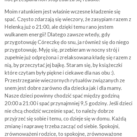
Moim ratunkiem jest właśnie wczesne kładzenie się
spać. Często zdarzają się wieczory, że zasypiam razem z
Helenką już o 21:00, ale dzięki temu rano jestem
wulkanem energii! Dlatego zawsze wtedy, gdy
przygotowuję Córeczkę do snu, ja również się do niego
przygotowuję. Myję się, przebieram w nocny strój i
zupełnie już odprężona i zrelaksowana kładę się razem z
nią, by przeczytać jej bajkę. Staram się, by książeczki
które czytam były piękne i ciekawe dla nas obu :).
Przestrzeganie wieczornych rytuałów związanych ze
snem jest dobre zarówno dla dziecka jak i dla mamy.
Nasze dzieci powinny chodzić spać między godziną
20:00 a 21:00 i spać przynajmniej 9,5 godziny. Jeśli dzieci
nie chcą chodzić wcześnie spać, to należy dobrze
przyjrzeć się sobie i temu, co dzieje się w domu. Każdą
zmianę i naprawę trzeba zacząć od siebie. Spokojni,
zrównoważeni rodzice, to spokojne, zrównoważone