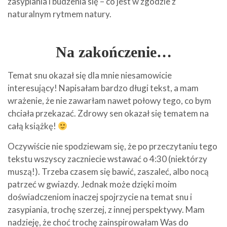
zasypiania i budzenia się – co jest w zgodzie z
naturalnym rytmem natury.
Na zakończenie…
Temat snu okazał się dla mnie niesamowicie
interesujący! Napisałam bardzo długi tekst, a mam
wrażenie, że nie zawarłam nawet połowy tego, co bym
chciała przekazać. Zdrowy sen okazał się tematem na
całą książkę!
Oczywiście nie spodziewam się, że po przeczytaniu tego
tekstu wszyscy zaczniecie wstawać o 4:30 (niektórzy
muszą!). Trzeba czasem się bawić, zaszaleć, albo nocą
patrzeć w gwiazdy. Jednak może dzięki moim
doświadczeniom inaczej spojrzycie na temat snu i
zasypiania, trochę szerzej, z innej perspektywy. Mam
nadzieję, że choć trochę zainspirowałam Was do