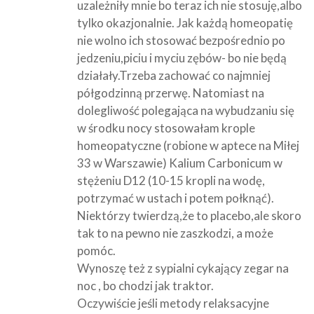
uzależniły mnie bo teraz ich nie stosuję,albo
tylko okazjonalnie. Jak każdą homeopatię
nie wolno ich stosować bezpośrednio po
jedzeniu,piciu i myciu zębów- bo nie będą
działały.Trzeba zachować co najmniej
półgodzinną przerwę. Natomiast na
dolegliwość polegająca na wybudzaniu się
w środku nocy stosowałam krople
homeopatyczne (robione w aptece na Miłej
33 w Warszawie) Kalium Carbonicum w
stężeniu D12 (10-15 kropli na wodę,
potrzymać w ustach i potem połknąć).
Niektórzy twierdzą,że to placebo,ale skoro
tak to na pewno nie zaszkodzi, a może
pomóc.
Wynoszę też z sypialni cykający zegar na
noc , bo chodzi jak traktor.
Oczywiście jeśli metody relaksacyjne