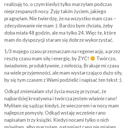
realizuję to, o czym kiedyś tylko marzyłam podczas
nieprzespanych nocy. Żyję takim życiem, jakiego
pragnęłam. Nie twierdzę, że na wszystko mam czas –
zdecydowanie nie mam :). Bardzo bym chciała, żeby
doba miała 48 godzin, ale ma tylko 24. Więc te, które
mam do dyspozycji staram się dobrze wykorzystać.
1/3 mojego czasu przeznaczam na regenerację, a przez
resztę czasu mam siłę i energię, by ŻYĆ!
Twórczo,
świadomie, produktywnie, z miłością. Brakuje mi czasu
na wiele przyjemności, ale mam wystarczająco dużo siły,
by się tym czasem z Wami podzielić i napisać ten tekst :).
Odkąd zmieniałam styl życia muszę przyznać, że
najbardziej kreatywna i twórcza jestem właśnie rano!
Myliłam się sądząc kiedyś, że wieczorem i w nocy mam
najlepsze pomysły. Odkąd wstaję wcześnie rano
napisałam trzy książki. Kiedyś nocami tylko o nich
mówiłam, albo marzyłam, natomiast rano nie miałam