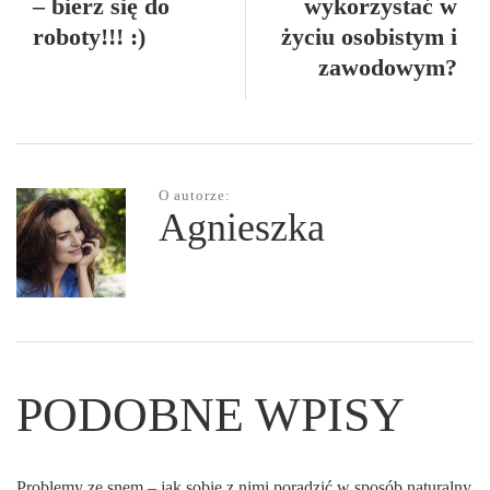
– bierz się do
wykorzystać w
roboty!!! :)
życiu osobistym i
zawodowym?
O autorze:
Agnieszka
PODOBNE WPISY
Problemy ze snem – jak sobie z nimi poradzić w sposób naturalny