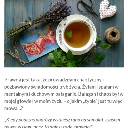
Prawda jest taka, że prowadziłam chaotyczny i
pozbawiony świadomości tryb życia. Żyłam i spałam w
mentalnym i duchowym bałaganie. Bałagan i chaos był w
mojej głowie i w moim życiu – o jakim „typie” jest tu więc
mowa…?
„
Kiedy podczas podróży wstajesz rano na samolot, czasem
nawet w ciągu nocy, to dajesz radę, prawda?”