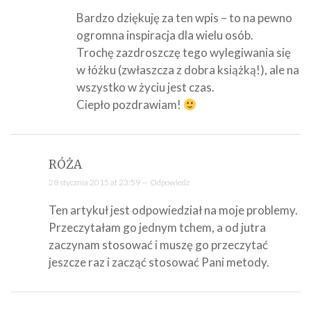
Bardzo dziękuję za ten wpis – to na pewno
ogromna inspiracja dla wielu osób.
Trochę zazdroszczę tego wylegiwania się
w łóżku (zwłaszcza z dobra książką!), ale na
wszystko w życiu jest czas.
Ciepło pozdrawiam!
RÓŻA
28 stycznia 2015 at 23:59 —
Odpowiedz
Ten artykuł jest odpowiedział na moje problemy.
Przeczytałam go jednym tchem, a od jutra
zaczynam stosować i muszę go przeczytać
jeszcze raz i zacząć stosować Pani metody.