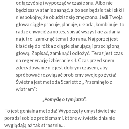
odłączyć się i wypocząć w czasie snu. Albo nie
będziesz w stanie zasnąć, albo sen będzie tak lekki i
niespokojny, że obudzisz się zmęczona. Jeśli Twoja
głowa ciągle pracuje, planuje, układa, kombinuje, to
radzę chwycić za notes, spisać wszystkie zadania
na jutro i zamknąć temat do rana. Najgorzej jest
kłaść się do łóżka z ciągle planującą i przeciążoną
głową. Zapisać, zamknąć i odłożyć. Teraz jest czas
na regenerację i zbieranie sił. Czas przed snem
zdecydowanie nie jest dobrym czasem, aby
spróbować rozwiązać problemy swojego życia!
Świetna jest metoda Scarlett z „Przeminęło z
wiatrem”:
„Pomyślę o tym jutro”.
To jest genialna metoda! Wypoczęty umysł świetnie
poradzi sobie z problemami, które w świetle dnia nie
wyglądają aż tak strasznie…