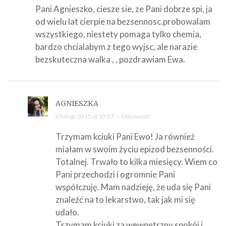
Pani Agnieszko, ciesze sie, ze Pani dobrze spi, ja
od wielu lat cierpie na bezsennosc.probowalam
wszystkiego, niestety pomaga tylko chemia,
bardzo chcialabym z tego wyjsc, ale narazie
bezskuteczna walka , , pozdrawiam Ewa.
AGNIESZKA
4 lutego 2015 at 10:07 —
Odpowiedz
Trzymam kciuki Pani Ewo! Ja również
miałam w swoim życiu epizod bezsenności.
Totalnej. Trwało to kilka miesięcy. Wiem co
Pani przechodzi i ogromnie Pani
współczuję. Mam nadzieję, że uda się Pani
znaleźć na to lekarstwo, tak jak mi się
udało.
Trzymam kciuki za wewnętrzny spokój i