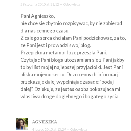
29 stycznia 2015 at 11:12 —
Odpowiedz
Pani Agnieszko,
nie chce sie zbytnio rozpisywac, by nie zabierad
dla nas cennego czasu.
Z calego serca chcialam Pani podziekowac, za to,
ze Pani jest i prowadzi swoj blog.
Przepiekna metamorfoze przeszla Pani.
Czytajac Pani bloga utozsamiam sie z Pani jakby
to byl list mojej najlepszej przyjaciolki. Jest Pani
bliska mojemu sercu. Duzo cennych informacji
przekazuje dalej wypelniajac zasade:”podaj
dalej”. Dziekuje, ze jestes osoba pokazujaca mi
wlasciwa droge doglebnego i bogatego zycia.
AGNIESZKA
4 lutego 2015 at 10:29 —
Odpowiedz