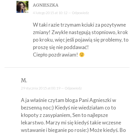
AGNIESZKA
4 lutego 2015 at 10:12 —
Odpowiedz
W taki razie trzymam kciuki za pozytywne
zmiany! Zwykle następują stopniowo, krok
po kroku, więc jeśli pojawią się problemy, to
proszę się nie poddawać!
Ciepło pozdrawiam!
M.
29 stycznia 2015 at 00:19 —
Odpowiedz
A ja właśnie czytam bloga Pani Agnieszki w
bezsenną noc:) Kiedyś nie wiedziałam co to
kłopoty z zasypianiem, Sen to najlepsze
lekarstwo. Marzy mi się kiedyś takie wczesne
wstawanie i bieganie po rosie:) Może kiedyś. Bo