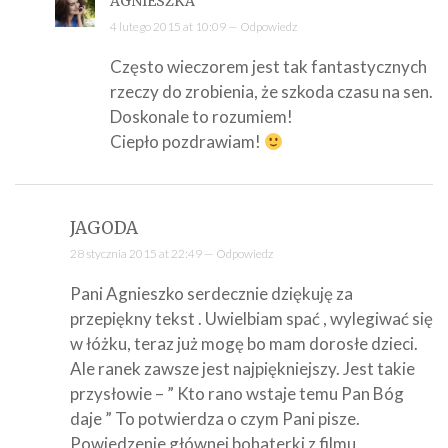
AGNIESZKA
4 lutego 2015 at 10:09 —
Odpowiedz
Często wieczorem jest tak fantastycznych
rzeczy do zrobienia, że szkoda czasu na sen.
Doskonale to rozumiem!
Ciepło pozdrawiam!
JAGODA
28 stycznia 2015 at 22:49 —
Odpowiedz
Pani Agnieszko serdecznie dziękuję za
przepiękny tekst . Uwielbiam spać , wylegiwać się
w łóżku, teraz już mogę bo mam dorosłe dzieci.
Ale ranek zawsze jest najpiękniejszy. Jest takie
przysłowie – ” Kto rano wstaje temu Pan Bóg
daje ” To potwierdza o czym Pani pisze.
Powiedzenie głównej bohaterki z filmu