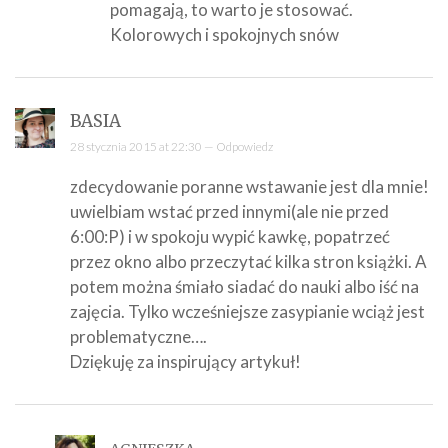
pomagają, to warto je stosować.
Kolorowych i spokojnych snów
BASIA
28 stycznia 2015 at 22:30 —
Odpowiedz
zdecydowanie poranne wstawanie jest dla mnie!
uwielbiam wstać przed innymi(ale nie przed
6:00:P) i w spokoju wypić kawkę, popatrzeć
przez okno albo przeczytać kilka stron książki. A
potem można śmiało siadać do nauki albo iść na
zajęcia. Tylko wcześniejsze zasypianie wciąż jest
problematyczne….
Dziękuję za inspirujący artykuł!