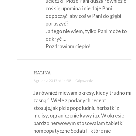
ucieczki. Może Pani dusza również o
coś się upomina i nie daje Pani
odpocząć, aby coś w Pani do głębi
poruszyć?
Ja tego nie wiem, tylko Pani może to
odkryć …
Pozdrawiam ciepło!
HALINA
8 grudnia 2017 at 14:58 —
Odpowiedz
Ja również miewam okresy, kiedy trudno mi
zasnąć. Wiele z podanych recept
stosuje,jak picie popołudniu herbatki z
melisy, ograniczenie kawy itp. W okresie
bardzo nerwowym stosowałam tabletki
homeopatyczne Sedatif , które nie