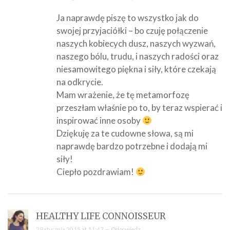
Ja naprawdę piszę to wszystko jak do
swojej przyjaciółki – bo czuję połączenie
naszych kobiecych dusz, naszych wyzwań,
naszego bólu, trudu, i naszych radości oraz
niesamowitego piękna i siły, które czekają
na odkrycie.
Mam wrażenie, że tę metamorfozę
przeszłam właśnie po to, by teraz wspierać i
inspirować inne osoby
Dziękuję za te cudowne słowa, są mi
naprawdę bardzo potrzebne i dodają mi
siły!
Ciepło pozdrawiam!
HEALTHY LIFE CONNOISSEUR
29 stycznia 2015 at 11:47 —
Odpowiedz