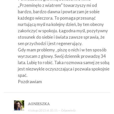
„Przeminęło z wiatrem” towarzyszy mi od
bardzo, bardzo dawna i powtarzam je sobie
każdego wieczora. To pomaga przesunąć
nurtującą myśl na kolejny dzień, by ten obecny
zakończyć w spokoju. Łagodna myśl, pozytywny
stosunek do siebie i świata zawsze sprawia, że
sen przychodzi i jest regenerujący.
Gdy mam problemy , piszę o nich i w ten sposób
wyrzucam z głowy. Swój dziennik prowadzę 34
lata. Lubię to robić. Taka rozmowa samej ze sobą
jest niezwykle oczyszczająca i pozwala spokojnie
spać.
Pozdrawiam
AGNIESZKA
4 lutego 2015 at 10:11 —
Odpowiedz