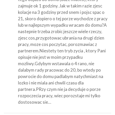
zajmuje ok 1 godziny. Jak w takim razie zjesc
kolacje na 3 godziny przed snem i pojsc spac o
21, skoro dopiero o tej porze wychodze z pracy
lub w najlepszym wypadku wracam do domu?A
nastepnie trzeba zrobic jeszcze wiele rzeczy,
zjesc cos,przygotowac ubrania na drugi dzien
pracy, moze cos poczytac, porozmawiac z
partnerem.Niestety ten tryb zycia , ktory Pani
opisuje nie jest w moim przypadku
mozliwy.Gdybym wstawala o 4 rano, nie
dalabym rady pracowac do 20, bo wtedy po
powrocie do domu padlabym natychmiast na
lozko i nie miala ani chwili czasu dla
partnera.PRzy czym nie ja decyduje o porze
rozpoczecia pracy, wiec porozstaje mi tylko
dostosowac sie…