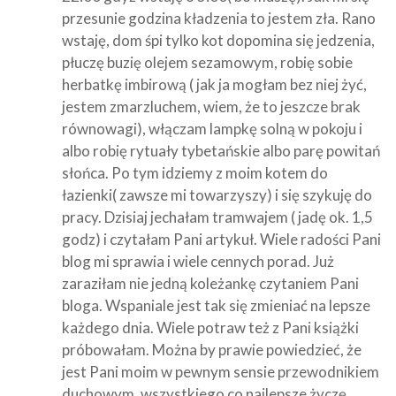
przesunie godzina kładzenia to jestem zła. Rano
wstaję, dom śpi tylko kot dopomina się jedzenia,
płuczę buzię olejem sezamowym, robię sobie
herbatkę imbirową ( jak ja mogłam bez niej żyć,
jestem zmarzluchem, wiem, że to jeszcze brak
równowagi), włączam lampkę solną w pokoju i
albo robię rytuały tybetańskie albo parę powitań
słońca. Po tym idziemy z moim kotem do
łazienki( zawsze mi towarzyszy) i się szykuję do
pracy. Dzisiaj jechałam tramwajem ( jadę ok. 1,5
godz) i czytałam Pani artykuł. Wiele radości Pani
blog mi sprawia i wiele cennych porad. Już
zaraziłam nie jedną koleżankę czytaniem Pani
bloga. Wspaniale jest tak się zmieniać na lepsze
każdego dnia. Wiele potraw też z Pani książki
próbowałam. Można by prawie powiedzieć, że
jest Pani moim w pewnym sensie przewodnikiem
duchowym. wszystkiego co najlepsze życzę.