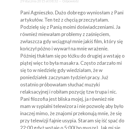
29 stycznia 2015 at 08:32 —
Odpowiedz
Pani Agnieszko. Dużo dobrego wyniosłam z Pani
artykułów. Ten też z chęcią przeczytałam.
Podzielę się z Panią moimi doświadczeniami. Ja
również miewałam problemy z zaśnięciem,
zwłaszcza gdy wciągnął mnie jakiś film, który się
kończył późno i wywarł na mnie wrażenie.
Później tłukłam się po łóżku do drugiej a wstaję o
piątej więc to była masakra. Często zdarzało mi
się to w niedzielę gdy wiedziałam, że w
poniedziałek zaczynam tydzień pracy. Już
ostatnio próbowałam słuchać muzyki
relaksacyjnej i robiłam pozycję tzw trupa i nic.
Pani filozofia jest bliska mojej, ja również nie
mam w sypialni telewizora i nie pozwolę aby było
inaczej mimo, że znajomi przekonują mnie, że się
przy telewizji fajnie usypia. Staram się iść spać do
22:00 gdyż wstaję o 5:00( bo muszę). Jak mi się