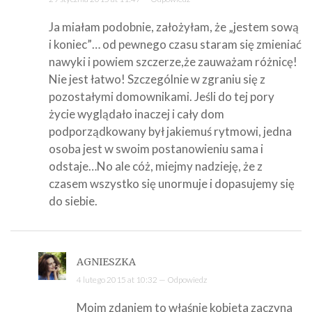
Ja miałam podobnie, założyłam, że „jestem sową
i koniec”… od pewnego czasu staram się zmieniać
nawyki i powiem szczerze,że zauważam różnicę!
Nie jest łatwo! Szczególnie w zgraniu się z
pozostałymi domownikami. Jeśli do tej pory
życie wyglądało inaczej i cały dom
podporządkowany był jakiemuś rytmowi, jedna
osoba jest w swoim postanowieniu sama i
odstaje…No ale cóż, miejmy nadzieję, że z
czasem wszystko się unormuje i dopasujemy się
do siebie.
AGNIESZKA
4 lutego 2015 at 10:32 —
Odpowiedz
Moim zdaniem to właśnie kobieta zaczyna