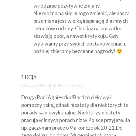
w rodzinie pozytywne zmiany.
Nie można na siłę nikogo zmienić, ale nasza
przemiana jest wielką inspiracją dla innych
członków rodziny. Chociaż na początku
stawiają opór, a nawet krytykują. Gdy
wytrwamy przy swoich postanowieniach,
później zbieramy bezcenne nagrody!
LUCJA
29 stycznia 2015 at 13:14 —
Odpowiedz
Droga Pani Agnieszko!Bardzo ciekawy i
pomocny teks,jednak niestety dla niektorych te
porady sa niewykonalne. Niektorzy niestety
pracuja w innych porach niz w Polsce przyjete. Ja
np. zaczynam prace o 9 a koncze ok 20-21.Do
tego dojazd do domu (duze miasto), ktory