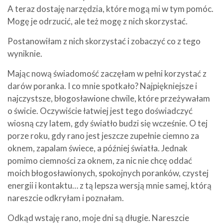
A teraz dostaję narzędzia, które mogą mi w tym pomóc.
Mogę je odrzucić, ale też mogę z nich skorzystać.
Postanowiłam z nich skorzystać i zobaczyć co z tego
wyniknie.
Mając nową świadomość zaczęłam w pełni korzystać z
darów poranka. I co mnie spotkało? Najpiękniejsze i
najczystsze, błogosławione chwile, które przeżywałam
o świcie. Oczywiście łatwiej jest tego doświadczyć
wiosną czy latem, gdy światło budzi się wcześnie. O tej
porze roku, gdy rano jest jeszcze zupełnie ciemno za
oknem, zapalam świece, a później światła. Jednak
pomimo ciemności za oknem, za nic nie chcę oddać
moich błogosławionych, spokojnych poranków, czystej
energii i kontaktu… z tą lepsza wersją mnie samej, którą
nareszcie odkryłam i poznałam.
Odkąd wstaję rano, moje dni są długie. Nareszcie