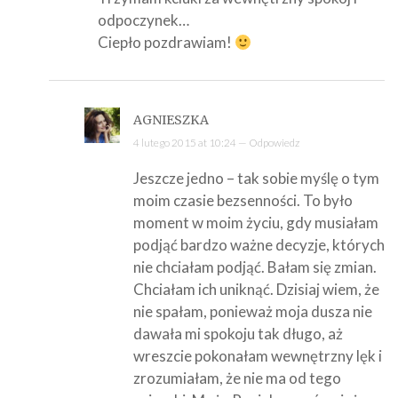
odpoczynek…
Ciepło pozdrawiam!
AGNIESZKA
4 lutego 2015 at 10:24 —
Odpowiedz
Jeszcze jedno – tak sobie myślę o tym
moim czasie bezsenności. To było
moment w moim życiu, gdy musiałam
podjąć bardzo ważne decyzje, których
nie chciałam podjąć. Bałam się zmian.
Chciałam ich uniknąć. Dzisiaj wiem, że
nie spałam, ponieważ moja dusza nie
dawała mi spokoju tak długo, aż
wreszcie pokonałam wewnętrzny lęk i
zrozumiałam, że nie ma od tego